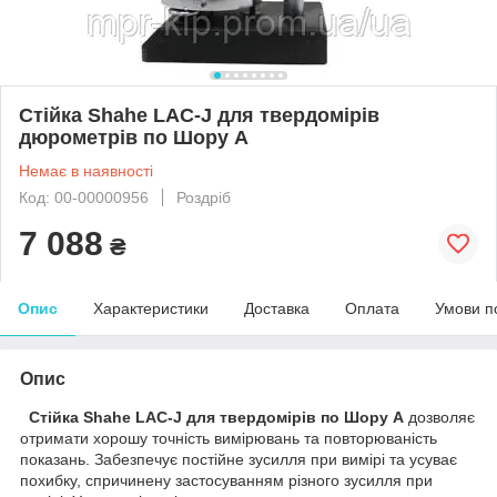
Стійка Shahe LAC-J для твердомірів
дюрометрів по Шору A
Немає в наявності
Код: 00-00000956
Роздріб
7 088
₴
Опис
Характеристики
Доставка
Оплата
Умови п
Опис
Стійка Shahe LAC-J для твердомірів по Шору A
дозволяє
отримати хорошу точність вимірювань та повторюваність
показань. Забезпечує постійне зусилля при вимірі та усуває
похибку, спричинену застосуванням різного зусилля при