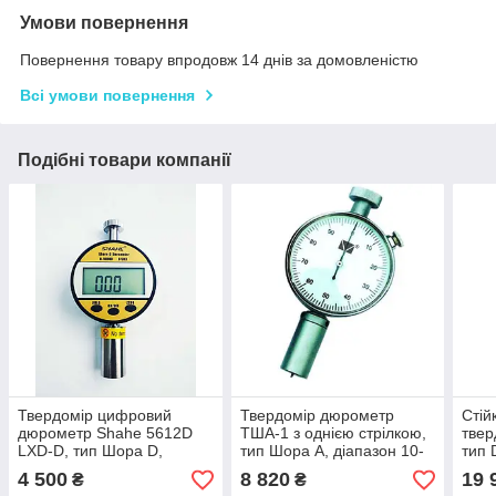
Умови повернення
Повернення товару впродовж 14 днів за домовленістю
Всі умови повернення
Подібні товари компанії
Твердомір цифровий
Твердомір дюрометр
Стій
дюрометр Shahe 5612D
ТША-1 з однією стрілкою,
твер
LXD-D, тип Шора D,
тип Шора A, діапазон 10-
тип 
діапазон 0-100 HD
90 HA , держреєстр
№У19
4 500
8 820
19 
₴
₴
№У1987-95, Україна