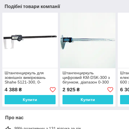
Подібні товари компанії
Штангенциркуль для
Штангенциркуль
Шта
зовнішніх вимірювань
цифровий KM-DSK-300 з
елек
Shahe 5121-300, 0-
бігунком, діапазон 0-300
600 
300/0,01 мм з бігунком
мм, крок виміру 0,01 мм,
вимі
4 388
2 925
6 3
₴
₴
точність ±0.03 мм
IP54
Купити
Купити
Про нас
99% позитивних з 131 відгука за рік