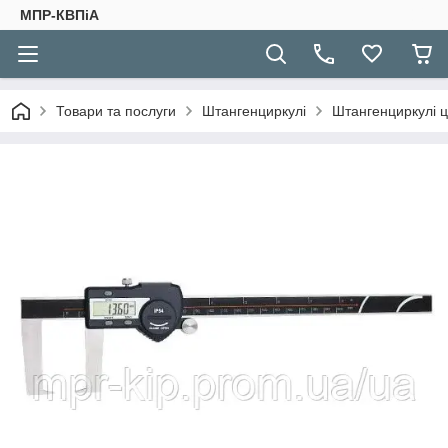
МПР-КВПіА
Товари та послуги
Штангенциркулі
Штангенциркулі 