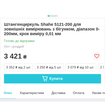
Штангенциркуль Shahe 5121-200 для
зовнішніх вимірювань з бігунком, діапазон 0-
200мм, крок виміру 0,01 мм
Готово до відправки
Опт і роздріб
3 421
₴
3 352 ₴
від 2 шт.
3 250 ₴
від 5 шт.
3 079 ₴
від 10 шт.
2 9
Купити
Опис
Характеристики
Доставка
Оплата
Умови п