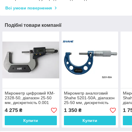
Всі умови повернення
Подібні товари компанії
Мікрометр цифровий KM-
Мікрометр аналоговий
Мікр
2328-50, діапазон 25-50
Shahe 5201-50A, діапазон
Shah
мм, дискретність 0.001
25-50 мм, дискретність
діап
мм, похибка ±0.003 мм
0.01 мм
диск
4 275
1 350
1 7
₴
₴
Купити
Купити