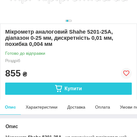
Мікрометр аналоговий Shahe 5201-25A,
діапазон 0-25 мм, дискретність 0,01 мм,
похибка 0,004 мм
Готово до відправки
Роздріб
855
₴
Купити
Опис
Характеристики
Доставка
Оплата
Умови п
Опис
Мікрометр
Shahe 5201-25A
- це механічний вимірювальний