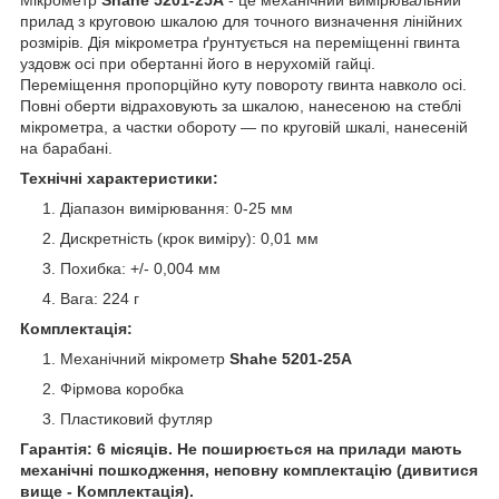
прилад з круговою шкалою для точного визначення лінійних
розмірів. Дія мікрометра ґрунтується на переміщенні гвинта
уздовж осі при обертанні його в нерухомій гайці.
Переміщення пропорційно куту повороту гвинта навколо осі.
Повні оберти відраховують за шкалою, нанесеною на стеблі
мікрометра, а частки обороту — по круговій шкалі, нанесеній
на барабані.
Технічні характеристики:
Діапазон вимірювання: 0-25 мм
Дискретність (крок виміру): 0,01 мм
Похибка: +/- 0,004 мм
Вага: 224 г
Комплектація:
Механічний мікрометр
Shahe 5201-25A
Фірмова коробка
Пластиковий футляр
Гарантія: 6 місяців. Не поширюється на прилади мають
механічні пошкодження, неповну комплектацію (дивитися
вище - Комплектація).