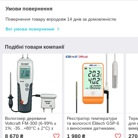
Умови повернення
Повернення товару впродовж 14 днів за домовленістю
Всі умови повернення
Подібні товари компанії
Вологомір деревини
Реєстратор температури
Терм
Voltcraft FM-300 (6-99% ±
та вологості Elitech GSP-6
для 
1%; -35...+80°C ± 2°C) з
з виносними датчиками,
вимі
виносним датчиком
пам'яттю 16000, (-40°C ~
датч
8 670
1 980
270
₴
₴