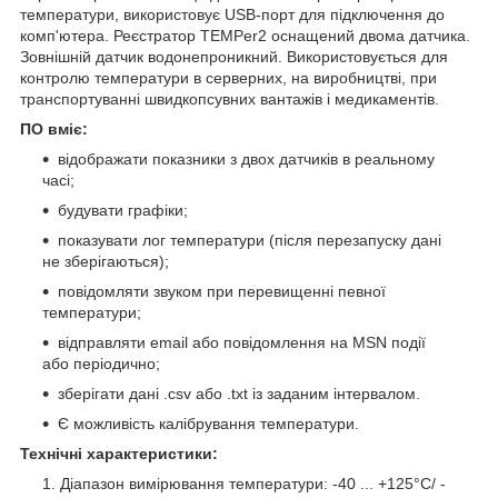
температури, використовує USB-порт для підключення до
комп'ютера. Реєстратор TEMPer2 оснащений двома датчика.
Зовнішній датчик водонепроникний. Використовується для
контролю температури в серверних, на виробництві, при
транспортуванні швидкопсувних вантажів і медикаментів.
ПО вміє:
відображати показники з двох датчиків в реальному
часі;
будувати графіки;
показувати лог температури (після перезапуску дані
не зберігаються);
повідомляти звуком при перевищенні певної
температури;
відправляти email або повідомлення на MSN події
або періодично;
зберігати дані .csv або .txt із заданим інтервалом.
Є можливість калібрування температури.
Технічні характеристики:
Діапазон вимірювання температури: -40 ... +125°C/ -