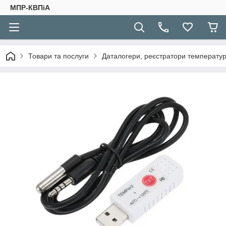
МПР-КВПіА
Товари та послуги
Даталогери, реєстратори температури