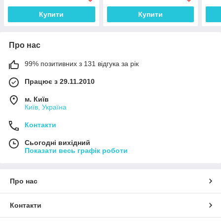
температури та вологості.
+85°C, ±0.5℃; 0 ~ 99%,
200м
Німеччина
±3%)
450
Купити
Купити
Про нас
99% позитивних з 131 відгука за рік
Працює з 29.11.2010
м. Київ
Київ, Україна
Контакти
Сьогодні вихідний
Показати весь графік роботи
Про нас
Контакти