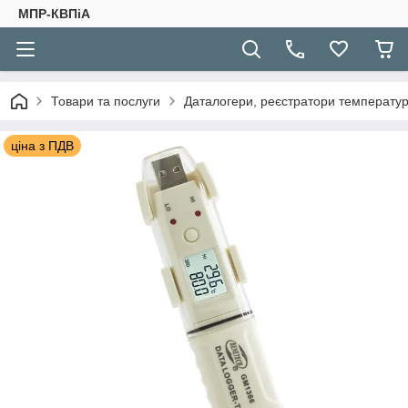
МПР-КВПіА
Товари та послуги
Даталогери, реєстратори температури
ціна з ПДВ