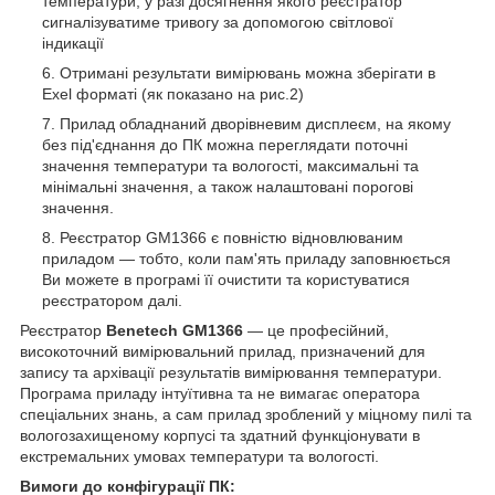
температури, у разі досягнення якого реєстратор
сигналізуватиме тривогу за допомогою світлової
індикації
Отримані результати вимірювань можна зберігати в
Exel форматі (як показано на рис.2)
Прилад обладнаний дворівневим дисплеєм, на якому
без під'єднання до ПК можна переглядати поточні
значення температури та вологості, максимальні та
мінімальні значення, а також налаштовані порогові
значення.
Реєстратор GM1366 є повністю відновлюваним
приладом — тобто, коли пам'ять приладу заповнюється
Ви можете в програмі її очистити та користуватися
реєстратором далі.
Реєстратор
Benetech GM1366
— це професійний,
високоточний вимірювальний прилад, призначений для
запису та архівації результатів вимірювання температури.
Програма приладу інтуїтивна та не вимагає оператора
спеціальних знань, а сам прилад зроблений у міцному пилі та
вологозахищеному корпусі та здатний функціонувати в
екстремальних умовах температури та вологості.
Вимоги до конфігурації ПК: