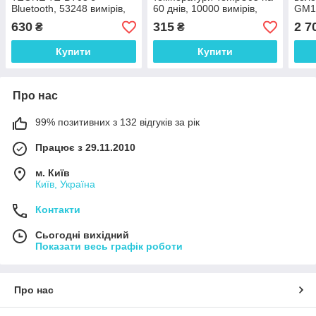
Bluetooth, 53248 вимірів,
60 днів, 10000 вимірів,
GM13
діапазон від -20°C до
діапазон -30°C до +60°C;
-30°
630
315
2 7
₴
₴
+60°C; ±0.5°C, IP67
±0.5°C, IP67, Тайвань
0~10
IP67
Купити
Купити
Про нас
99% позитивних з 132 відгуків за рік
Працює з 29.11.2010
м. Київ
Київ, Україна
Контакти
Сьогодні вихідний
Показати весь графік роботи
Про нас