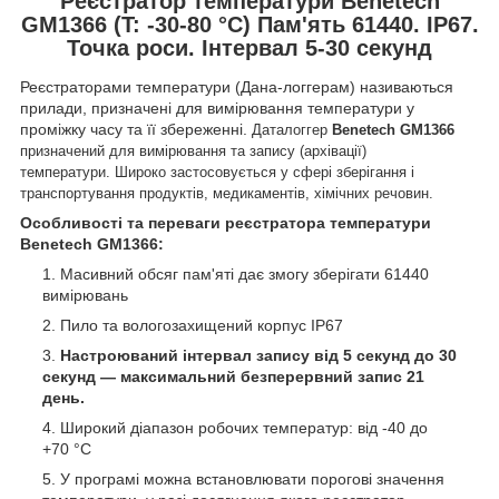
Реєстратор температури Benetech
GM1366 (T: -30-80 °C) Пам'ять 61440. IP67.
Точка роси. Інтервал 5-30 секунд
Реєстраторами температури (Дана-логгерам) називаються
прилади, призначені для вимірювання температури у
проміжку часу та її збереженні.
Даталоггер
Benetech GM1366
призначений для вимірювання та запису (архівації)
температури.
Широко застосовується у сфері зберігання і
транспортування продуктів, медикаментів, хімічних речовин
.
Особливості та переваги реєстратора температури
Benetech GM1366:
Масивний обсяг пам'яті дає змогу зберігати 61440
вимірювань
Пило та вологозахищений корпус IP67
Настроюваний інтервал запису від 5 секунд до 30
секунд — максимальний безперервний запис 21
день.
Широкий діапазон робочих температур: від -40 до
+70 °C
У програмі можна встановлювати порогові значення