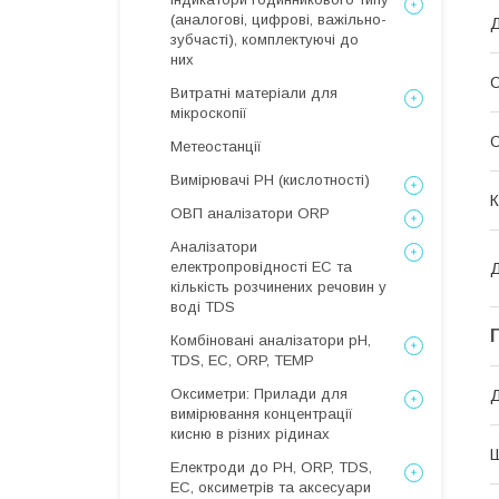
(аналогові, цифрові, важільно-
Д
зубчасті), комплектуючі до
них
О
Витратні матеріали для
мікроскопії
О
Метеостанції
Вимірювачі РН (кислотності)
К
ОВП аналізатори ORP
Аналізатори
електропровідності EC та
Д
кількість розчинених речовин у
воді TDS
Комбіновані аналізатори pH,
TDS, EC, ORP, TEMP
Оксиметри: Прилади для
вимірювання концентрації
кисню в різних рідинах
Електроди до PH, ORP, TDS,
EC, оксиметрів та аксесуари