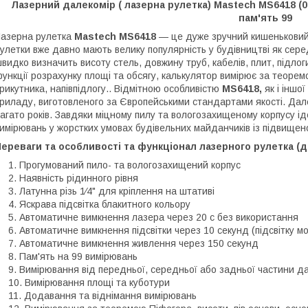
Лазерний далекомір ( лазерна рулетка) Mastech MS6418 (0,
пам'ять 99
азерна рулетка
Mastech MS6418
— це дуже зручний кишеньковий
улетки вже давно мають велику популярність у будівництві як серед
видко визначить висоту стель, довжину труб, кабелів, плит, підлоги
ункції розрахунку площі та обсягу, калькулятор вимірює за теорем
рикутника, напівпідлогу.. Відмітною особливістю
MS6418,
як і іншо
риладу, виготовленого за Європейськими стандартами якості. Да
агато років. Завдяки міцному пилу та вологозахищеному корпусу ід
имірювань у жорстких умовах будівельних майданчиків із підвищен
ереваги та особливості та функціонал лазерного рулетка (
Прогумований пило- та вологозахищений корпус
Наявність рідинного рівня
Латунна різь 1⁄4" для кріплення на штативі
Яскрава підсвітка блакитного кольору
Автоматичне вимкнення лазера через 20 с без використання
Автоматичне вимкнення підсвітки через 10 секунд (підсвітку м
Автоматичне вимкнення живлення через 150 секунд
Пам'ять на 99 вимірювань
Вимірювання від передньої, середньої або задньої частини да
Вимірювання площі та куботури
Додавання та віднімання вимірювань