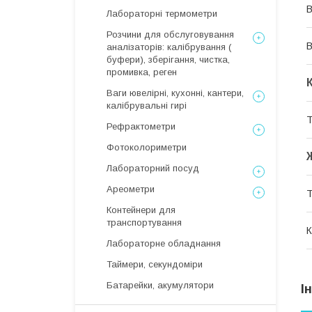
В
Лабораторні термометри
Розчини для обслуговування
В
аналізаторів: калібрування (
буфери), зберігання, чистка,
промивка, реген
Ваги ювелірні, кухонні, кантери,
калібрувальні гирі
Т
Рефрактометри
Фотоколориметри
Лабораторний посуд
Ареометри
Т
Контейнери для
транспортування
К
Лабораторне обладнання
Таймери, секундоміри
Батарейки, акумулятори
І