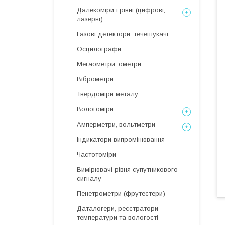
Далекоміри і рівні (цифрові,
лазерні)
Газові детектори, течешукачі
Осцилографи
Мегаометри, ометри
Віброметри
Твердоміри металу
Вологоміри
Амперметри, вольтметри
Індикатори випромінювання
Частотоміри
Вимірювачі рівня супутникового
сигналу
Пенетрометри (фрутестери)
Даталогери, реєстратори
температури та вологості