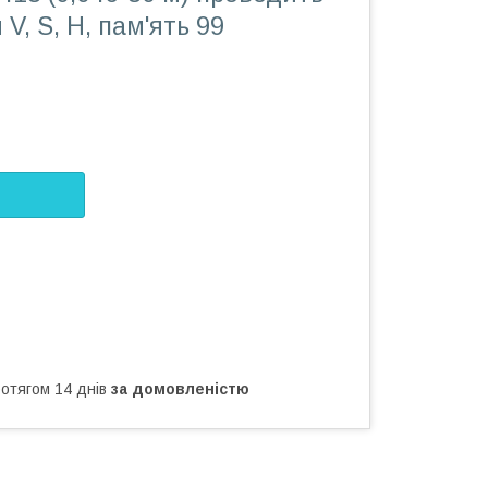
V, S, H, пам'ять 99
ротягом 14 днів
за домовленістю