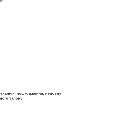
ви
механічні пошкодження, неповну
ного талону.