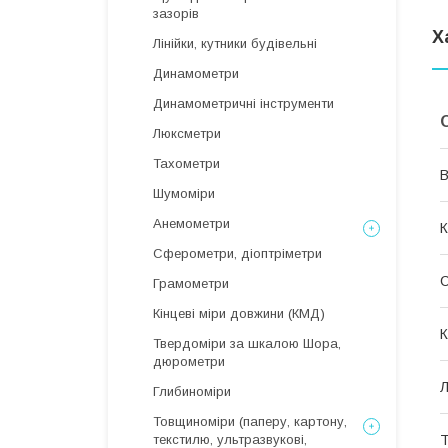
зазорів
Х
Лінійки, кутники будівельні
Динамометри
Динамометричні інструменти
Люксметри
Тахометри
В
Шумоміри
Анемометри
К
Сферометри, діоптріметри
Грамометри
Кінцеві міри довжини (КМД)
К
Твердоміри за шкалою Шора,
дюрометри
Л
Глибиноміри
Товщиноміри (паперу, картону,
Т
текстилю, ультразвукові,