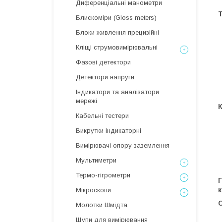
Диференціальні манометри
Т
Блискоміри (Gloss meters)
Блоки живлення прецизійні
Кліщі струмовимірювальні
Фазові детектори
Детектори напруги
Індикатори та аналізатори
мережі
Кабельні тестери
Викрутки індикаторні
Вимірювачі опору заземлення
Мультиметри
Термо-гігрометри
Г
к
Мікроскопи
Молотки Шмідта
Щупи для вимірювання