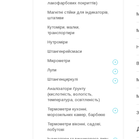
лакофарбових покриттів)
Магнітні стійки для індикаторів,
М
штативи
Кутоміри, малки,
М
транспортири
Нутроміри
Н
Штангенрейсмаси
Мікрометри
В
Лупи
Штангенциркулі
М
Аналізатори ґрунту
(кислотність, вологість,
М
температура, освітленість)
Термометри кухонні,
З
морозильних камер, барбекю
Термометри віконні, садові,
побутові
Індикатори годинникового типу