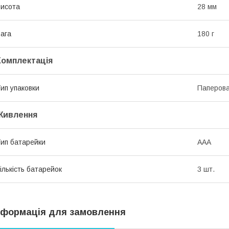
исота
28 мм
ага
180 г
Комплектація
ип упаковки
Паперова
Живлення
ип батарейки
ААА
ількість батарейок
3 шт.
нформація для замовлення