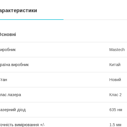
арактеристики
Основні
иробник
Mastech
раїна виробник
Китай
Стан
Новий
лас лазера
Клас 2
азерний діод
635 нм
очність вимірювання +/-
1.5 мм