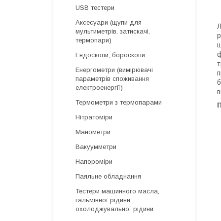
USB тестери
Аксесуари (щупи для
Л
мультиметрів, затискачі,
р
термопари)
ш
ф
Ендоскопи, бороскопи
т
Енергометри (вимірювачі
п
параметрів споживання
б
електроенергії)
в
Термометри з термопарами
П
Нітратоміри
Манометри
Вакуумметри
Напороміри
Паяльне обладнання
Тестери машинного масла,
гальмівної рідини,
охолоджувальної рідини