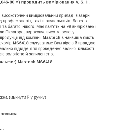
046-80 м) проводить вимірювання V, S, H,
 високоточний вимірювальний прилад. Лазерні
 професіоналів, так і шанувальників. Легко та
 та багато іншого. Має пам'ять на 99 вимірювань і
ою Піфагора, вираховує висоту, основу
ї продукції від компанії
Mastech
є найвища якість
лекомір
MS6418
слугуватиме Вам вірою й правдою
еально підійде для проведення великої кількості
ою вологістю й запиленістю.
дальmer) Mastech MS6418
:
ожна вимкнути й у ручну)
лекоміра.