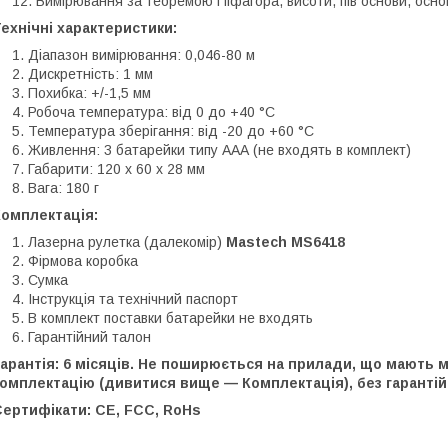
Вимірювання за теоремою Піфагора, висоти, пів основи, осно
ехнічні характеристики:
Діапазон вимірювання: 0,046-80 м
Дискретність: 1 мм
Похибка: +/-1,5 мм
Робоча температура: від 0 до +40 °C
Температура зберігання: від -20 до +60 °C
Живлення: 3 батарейки типу ААА (не входять в комплект)
Габарити: 120 х 60 х 28 мм
Вага: 180 г
Комплектація:
Лазерна рулетка (далекомір)
Mastech MS6418
Фірмова коробка
Сумка
Інструкція та технічний паспорт
В комплект поставки батарейки не входять
Гарантійний талон
арантія: 6 місяців. Не поширюється на прилади, що мають 
омплектацію (дивитися вище — Комплектація), без гарантій
Сертифікати: CE, FCC, RoHs