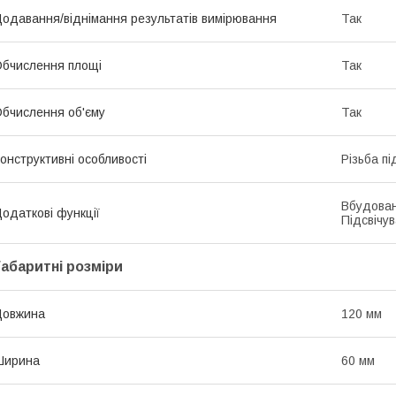
одавання/віднімання результатів вимірювання
Так
бчислення площі
Так
бчислення об'єму
Так
онструктивні особливості
Різьба п
Вбудован
одаткові функції
Підсвічу
Габаритні розміри
Довжина
120 мм
Ширина
60 мм