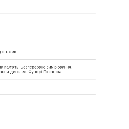
ід штатив
а пам'ять, Безперервне вимірювання,
вання дисплея, Функції Піфагора