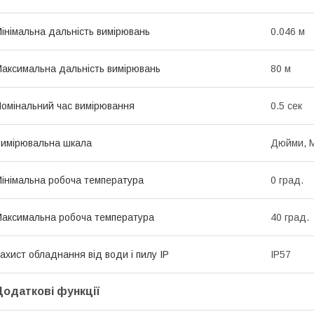
інімальна дальність вимірювань
0.046 м
аксимальна дальність вимірювань
80 м
омінальний час вимірювання
0.5 сек
имірювальна шкала
Дюйми, М
інімальна робоча температура
0 град.
аксимальна робоча температура
40 град.
ахист обладнання від води і пилу IP
IP57
Додаткові функції