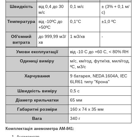
Швидкість
від 0,4 до 30
0,1 м/с
± (3% + 0,1 м/
м/с
с)
Температура
від -10ºC до
0,1°C
±1,0 ºC
+50ºC
Об'ємний
до 999,99 м3/
1 м3/хв
-
витрата
хв
Умови експлуатації
від -10 C до +60 C, < 80% RH
Одиниці виміру
м/с, км/год, фути/хв, милі/год,
ºC, м3/с
Харчування
9 батарея, NEDA 1604A, IEC
6LR61 типу "Крона"
Швидкість виміру
0,5 с
Діаметр крильчатки
65 мм
Габаритні розміри
160 x 74 x 35 мм
Вага
340 г
Комплектація анемометра AM-841:
Анемометр