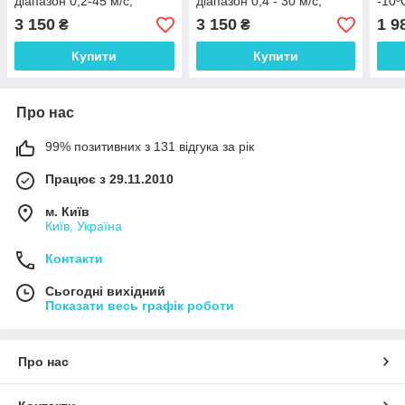
діапазон 0,2-45 м/с,
діапазон 0,4 - 30 м/с,
-10º
температурний діапазон
температурний діапазон
3 150
3 150
1 9
₴
₴
від -30ºС до +60ºС
від -30 до +60 ºС
Купити
Купити
Про нас
99% позитивних з 131 відгука за рік
Працює з 29.11.2010
м. Київ
Київ, Україна
Контакти
Сьогодні вихідний
Показати весь графік роботи
Про нас