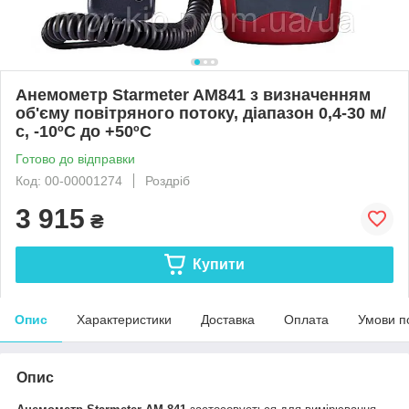
Анемометр Starmeter AM841 з визначенням
об'єму повітряного потоку, діапазон 0,4-30 м/
с, -10ºC до +50ºC
Готово до відправки
Код: 00-00001274
Роздріб
3 915
₴
Купити
Опис
Характеристики
Доставка
Оплата
Умови п
Опис