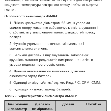
Анемометр Starmeter AM-841
застосовується для вимірювання
швидкості, температури повітряного потоку і об'ємної витрати
повітря.
Особливості анемометра AM-841
:
Якісна крильчатка діаметром 65 мм, з упорами
малого опору ковзанню забезпечує м'якість рушання і
стабільність у вимірюванні малих швидкостей потоку
повітря.
Функція утримання поточних
,
мінімальних і
максимальних значень.
Великий дисплей з підсвічуванням забезпечує
зручність читання результатів вимірювання навіть в
умовах недостатнього освітлення.
Функція автоматичного вимкнення дозволяє
економити заряд батарей.
Одиниці виміру: м/с, км/год, милі/год, º C, CFM, CMM.
Індикація низького заряду батарей.
Технічні характеристики анемометра AM-841
:
Вимірювани
Діапазон
Дозвіл
Похибка
й параметр
вимірювань