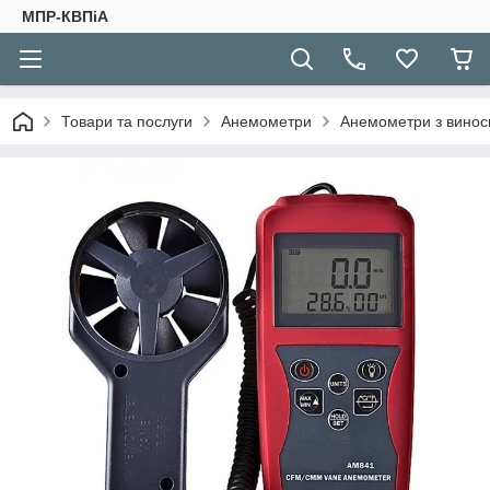
МПР-КВПіА
Товари та послуги
Анемометри
Анемометри з винос