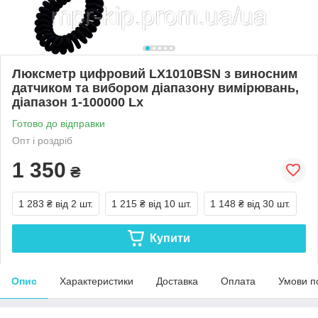
Люксметр цифровий LX1010BSN з виносним
датчиком та вибором діапазону вимірювань,
діапазон 1-100000 Lx
Готово до відправки
Опт і роздріб
1 350
₴
1 283 ₴
від 2 шт.
1 215 ₴
від 10 шт.
1 148 ₴
від 30 шт.
Купити
Опис
Характеристики
Доставка
Оплата
Умови п