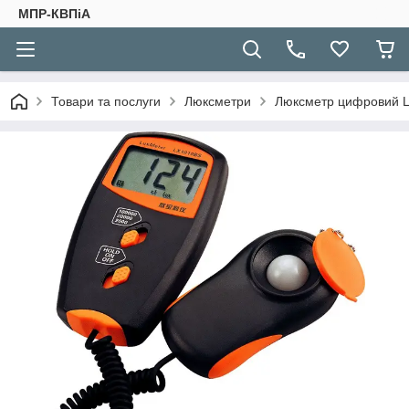
МПР-КВПіА
Товари та послуги
Люксметри
Люксметр цифровий LX