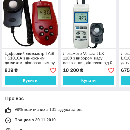
Цифровий люксметр TASI
Люксметр Voltcraft LX-
Люк
HS1010А з виносним
1108 з вибором виду
LX10
датчиком, діапазон виміру
освітлення, діапазон від 0
датч
1-200000 Lux
до 400 000 Люкс,
діап
819
10 200
675
₴
₴
Німеччина
діап
Купити
Купити
Про нас
99% позитивних з 131 відгука за рік
Працює з 29.11.2010