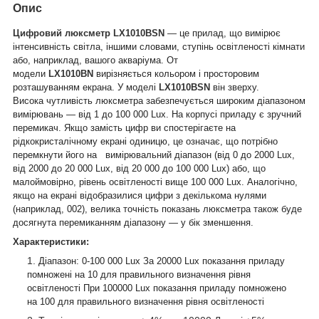
Опис
Цифровий люксметр LX1010BSN
— це прилад, що вимірює
інтенсивність світла, іншими словами, ступінь освітленості кімнати
або, наприклад, вашого акваріума. От
модели
LX1010BN
вирізняється кольором і просторовим
розташуванням екрана. У моделі
LX1010BSN
він зверху.
Висока чутливість люксметра забезпечується широким діапазоном
вимірювань — від 1 до 100 000 Lux. На корпусі приладу є зручний
перемикач. Якщо замість цифр ви спостерігаєте на
рідкокристалічному екрані одиницю, це означає, що потрібно
перемкнути його на вимірювальний діапазон (від 0 до 2000 Lux,
від 2000 до 20 000 Lux, від 20 000 до 100 000 Lux) або, що
малоймовірно, рівень освітленості вище 100 000 Lux. Аналогічно,
якщо на екрані відобразилися цифри з декількома нулями
(наприклад, 002), велика точність показань люксметра також буде
досягнута перемиканням діапазону — у бік зменшення.
Характеристики:
Діапазон: 0-100 000 Lux За 20000 Lux показання приладу
помножені на 10 для правильного визначення рівня
освітленості При 100000 Lux показання приладу помножено
на 100 для правильного визначення рівня освітленості