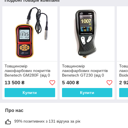
Подібні товари компанії
Товщиномір
Товщиномір
Тов
лакофарбових покриттів
лакофарбових покриттів
лако
Benetech GM280F (від 0
Benetech GT230 (від 0
Bsid
мкм до 1800 мкм) Fe з
мкм до 1300 мкм) Fe/NFe
діап
13 500
5 400
2 9
₴
₴
виносним датчиком
похи
Купити
Купити
Про нас
99% позитивних з 131 відгука за рік