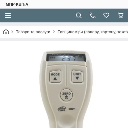
МПР-КВПіА
Товари та послуги
Товщиноміри (паперу, картону, текст