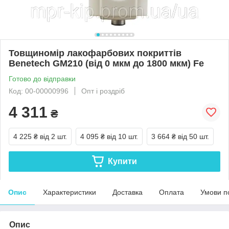
Товщиномір лакофарбових покриттів
Benetech GM210 (від 0 мкм до 1800 мкм) Fe
Готово до відправки
Код: 00-00000996
Опт і роздріб
4 311
₴
4 225 ₴
від 2 шт.
4 095 ₴
від 10 шт.
3 664 ₴
від 50 шт.
Купити
Опис
Характеристики
Доставка
Оплата
Умови п
Опис