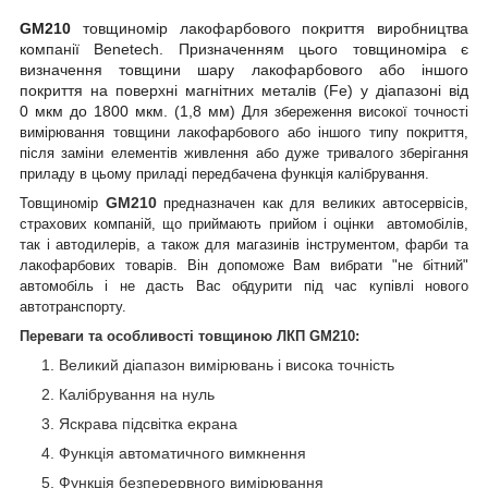
GM210
товщиномір лакофарбового покриття виробництва
компанії
Benetech
. Призначенням цього товщиноміра є
визначення товщини шару лакофарбового або іншого
покриття на поверхні магнітних металів (Fe) у діапазоні від
0 мкм до 1800 мкм. (1,8 мм)
Для збереження високої точності
вимірювання товщини лакофарбового або іншого типу покриття,
після заміни елементів живлення або дуже тривалого зберігання
приладу в цьому приладі передбачена функція калібрування.
GM210
Товщиномір
предназначен как для великих автосервісів,
страхових компаній, що приймають прийом і оцінки автомобілів,
так і автодилерів, а також для магазинів інструментом, фарби та
лакофарбових товарів. Він допоможе Вам вибрати "не бітний"
автомобіль і не дасть Вас обдурити під час купівлі нового
автотранспорту.
Переваги та особливості товщиною ЛКП
GM210:
Великий діапазон вимірювань і висока точність
Калібрування на нуль
Яскрава підсвітка екрана
Функція автоматичного вимкнення
Функція безперервного вимірювання