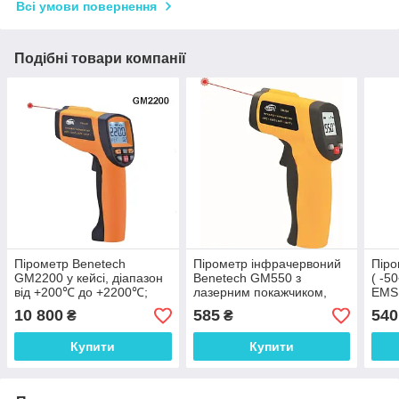
Всі умови повернення
Подібні товари компанії
Пірометр Benetech
Пірометр інфрачервоний
Піро
GM2200 у кейсі, діапазон
Benetech GM550 з
( -5
від +200℃ до +2200℃;
лазерним покажчиком,
EMS:
EMS 0,1-1,0; 80:1; ПЗ
діапазон вимірювання
10 800
585
540
₴
₴
-50°C до +550°C, EMS
0.95
Купити
Купити