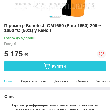
Пірометр Benetech GM1650 (Епір 1650) 200 ~
1650 °C (50:1) у Кейсі!
Готово до відправки
Роздріб
5 175
₴
Купити
Опис
Характеристики
Доставка
Оплата
Умови п
Опис
Пірометр інфрачервоний з лазерним покажчиком
Benetech GM1650 200~1650 °C (50:1) у Кейсі!