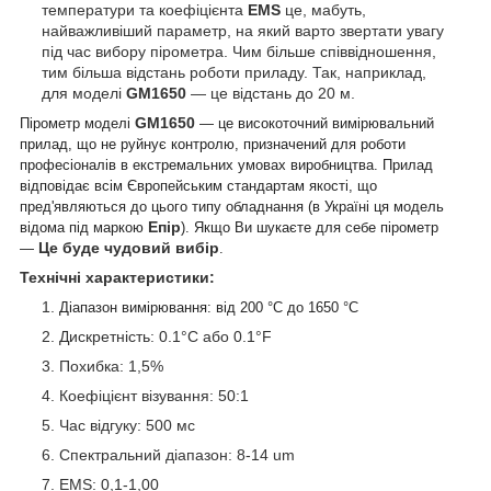
температури та коефіцієнта
EMS
це, мабуть,
найважливіший параметр, на який варто звертати увагу
під час вибору пірометра. Чим більше співвідношення,
тим більша відстань роботи приладу. Так, наприклад,
для моделі
GM1650
— це відстань до 20 м.
GM1650
Пірометр моделі
— це високоточний вимірювальний
прилад, що не руйнує контролю, призначений для роботи
професіоналів в екстремальних умовах виробництва. Прилад
відповідає всім Європейським стандартам якості, що
пред'являються до цього типу обладнання (в Україні ця модель
Епір
відома під маркою
). Якщо Ви шукаєте для себе пірометр
Це буде чудовий вибір
—
.
Технічні характеристики:
Діапазон вимірювання: від 200 °C до 1650 °C
Дискретність: 0.1°C або 0.1°F
Похибка: 1,5%
Коефіцієнт візування: 50:1
Час відгуку: 500 мс
Спектральний діапазон
: 8-14 um
EMS: 0,1-1,00