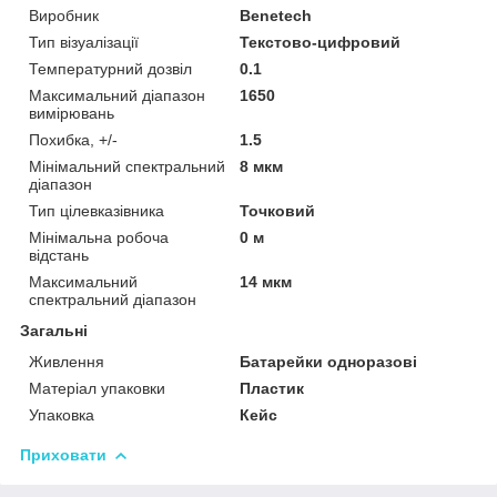
Виробник
Benetech
Тип візуалізації
Текстово-цифровий
Температурний дозвіл
0.1
Максимальний діапазон
1650
вимірювань
Похибка, +/-
1.5
Мінімальний спектральний
8 мкм
діапазон
Тип цілевказівника
Точковий
Мінімальна робоча
0 м
відстань
Максимальний
14 мкм
спектральний діапазон
Загальні
Живлення
Батарейки одноразові
Матеріал упаковки
Пластик
Упаковка
Кейс
Приховати