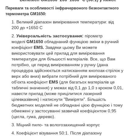
Переваги та особливості інфрачервоного безконтактного
термометра
GM1650
:
Великий діапазон вимірювання температури: від
200 до +1650 С
Універсальність застосування:
пірометр
моделі
GM1650
обладнаний функцією зміни в ручний
коефіцієнт
EMS.
Завдяки цьому Ви можете
використовувати цей прилад для вимірювання
температури для більшості матеріалів. Все, що Вам
потрібно, це перед вимірюванням у ручну (дана
процедура здійснюється натисканням кнопоак-стрілок у
верх або вниз) вибрати потрібний для вимірюваного
об'єкта коефіцієнт
EMS
(для багатьох матеріалів це
табличні значення) у межах від 0,1 до 1,0 з кроком 0,01,
навести прилад (може прицілитися лазерний
цілевказівник) і натиснути "Виміряти". Більшість
бюджетних моделей не обладнані цією функцією і тому
обмежені у застосуванні зазвичай коефіцієнтом 0,95
(цегла, гума, дерево).
Міцний пило- та вологозахищений корпус
Коефіцієнт візування 50:1. Після діапазону