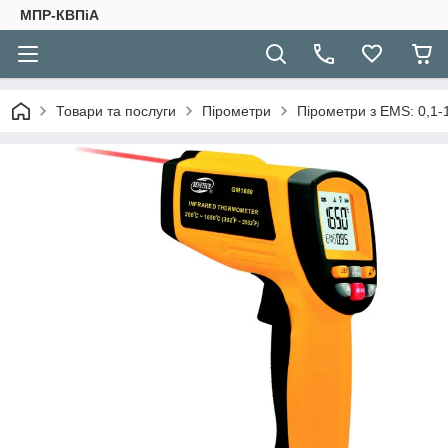
МПР-КВПіА
Товари та послуги
Пірометри
Пірометри з EMS: 0,1-