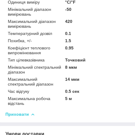
Одиниця виміру
°С/°F
Мінімальний діапазон
-50
вимірювань
Максимальний діапазон
420
вимірювань
Температурний дозвіл
0.1
Похибка, +/-
1.5
Коефіцієнт теплового
0.95
випромінювання
Тип цілевказівника
Точковий
Мінімальний спектральний
8 мкм
діапазон
Максимальний
14 мкм
спектральний діапазон
Час відгуку
0.5 сек
Максимальна робоча
5 м
відстань
Приховати
Умови доставки