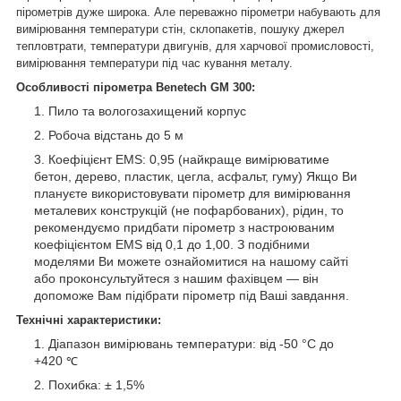
пірометрів дуже широка. Але переважно пірометри набувають для
вимірювання температури стін, склопакетів, пошуку джерел
тепловтрати, температури двигунів, для харчової промисловості,
вимірювання температури під час кування металу.
Особливості пірометра
Benetech GM 300:
Пило та вологозахищений корпус
Робоча відстань до 5 м
Коефіцієнт EMS: 0,95 (найкраще вимірюватиме
бетон, дерево, пластик, цегла, асфальт, гуму) Якщо Ви
плануєте використовувати пірометр для вимірювання
металевих конструкцій (не пофарбованих), рідин, то
рекомендуємо придбати пірометр з настроюваним
коефіцієнтом EMS від 0,1 до 1,00. З подібними
моделями Ви можете ознайомитися на нашому сайті
або проконсультуйтеся з нашим фахівцем — він
допоможе Вам підібрати пірометр під Ваші завдання.
Технічні характеристики:
Діапазон вимірювань температури: від -50 °C до
+420
℃
Похибка: ± 1,5%