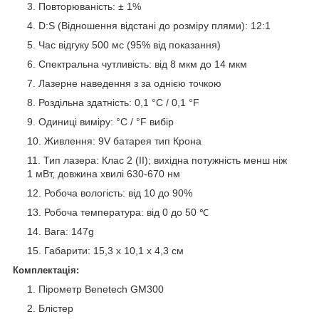
Повторюваність: ± 1%
D:S (Відношення відстані до розміру плями): 12:1
Час відгуку 500 мс (95% від показання)
Спектральна чутливість: від 8 мкм до 14 мкм
Лазерне наведення з за однією точкою
Роздільна здатність: 0,1 °C / 0,1 °F
Одиниці виміру: °C / °F вибір
Живлення: 9V батарея тип Крона
Тип лазера: Клас 2 (II); вихідна потужність менш ніж
1 мВт, довжина хвилі 630-670 нм
Робоча вологість: від 10 до 90%
Робоча температура: від 0 до 50
℃
Вага: 147g
Габарити: 15,3 х 10,1 х 4,3 см
Комплектація:
Пірометр Benetech GM300
Блістер