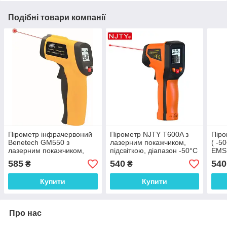
Подібні товари компанії
Пірометр інфрачервоний
Пірометр NJTY T600A з
Піро
Benetech GM550 з
лазерним покажчиком,
( -5
лазерним покажчиком,
підсвіткою, діапазон -50°C
EMS:
діапазон вимірювання
~ 600°C, DS:12:1;
585
540
540
₴
₴
-50°C до +550°C, EMS
EMS:0,1~1,00
0.95
Купити
Купити
Про нас