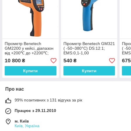
Пірометр Benetech
Пірометр Benetech GM321
Піро
GM2200 у кейсі, діапазон
( -50~380°C) DS:12:1;
( -5
від +200℃ до +2200℃;
EMS:0,1-1,00
EMS:
EMS 0,1-1,0; 80:1; ПЗ
10 800
540
675
₴
₴
Купити
Купити
Про нас
99% позитивних з 131 відгука за рік
Працює з 29.11.2010
м. Київ
Київ, Україна