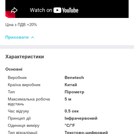
Ціна з ПДВ +20%
Приховати
Характеристики
Основні
Виробник
Benetech
Країна виробник
Китай
Тип
Пірометр
Максимальна робоча
5 м
відстань
Час відгуку
0.5 сек
Принцип дії
Інфрачервоний
Одиниця виміру
°С/°F
Тип візуалізації
Текстово-цифровий