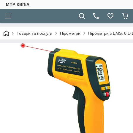
МПР-КВПіА
Товари та послуги
Пірометри
Пірометри з EMS: 0,1-