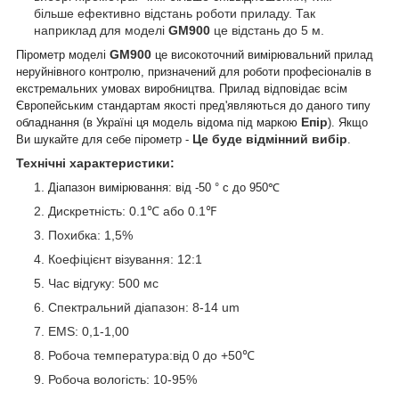
більше ефективно відстань роботи приладу. Так
наприклад для моделі
GM900
це відстань до 5 м.
GM900
Пірометр моделі
це високоточний вимірювальний прилад
неруйнівного контролю, призначений для роботи професіоналів в
екстремальних умовах виробництва. Прилад відповідає всім
Європейським стандартам якості пред'являються до даного типу
Епір
обладнання (в Україні ця модель відома під маркою
). Якщо
Це буде відмінний вибір
Ви шукайте для себе пірометр -
.
Технічні характеристики:
Діапазон вимірювання: від -50 ° с до 950℃
Дискретність: 0.1℃ або 0.1℉
Похибка: 1,5%
Коефіцієнт візування: 12:1
Час відгуку: 500 мс
Спектральний діапазон
: 8-14 um
EMS: 0,1-1,00
Робоча температура:від 0 до +50℃
Робоча вологість: 10-95%