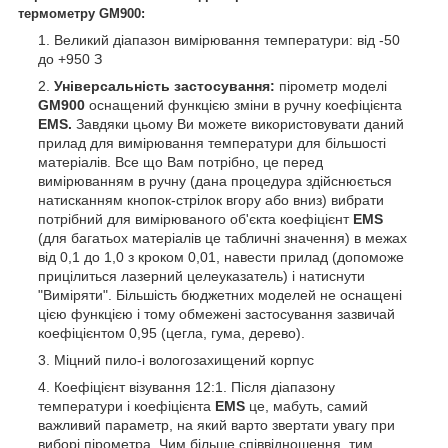
термометру GM900:
Великий діапазон вимірювання температури: від -50
до +950 З
Універсальність застосування:
пірометр моделі
GM900
оснащений функцією зміни в ручну коефіцієнта
EMS.
Завдяки цьому Ви можете використовувати даний
прилад для вимірювання температури для більшості
матеріалів. Все що Вам потрібно, це перед
вимірюванням в ручну (дана процедура здійснюється
натисканням кнопок-стрілок вгору або вниз) вибрати
потрібний для вимірюваного об'єкта коефіцієнт
EMS
(для багатьох матеріалів це табличні значення) в межах
від 0,1 до 1,0 з кроком 0,01, навести прилад (допоможе
прицілиться лазерний целеуказатель) і натиснути
"Виміряти". Більшість бюджетних моделей не оснащені
цією функцією і тому обмежені застосування зазвичай
коефіцієнтом 0,95 (цегла, гума, дерево).
Міцний пило-і вологозахищений корпус
Коефіцієнт візування 12:1. Після діапазону
температури і коефіцієнта
EMS
це, мабуть, самий
важливий параметр, на який варто звертати увагу при
виборі пірометра. Чим більше співвідношення, тим