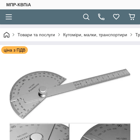
МПР-КВПіА
Товари та послуги
Кутоміри, малки, транспортири
Тр
ціна з ПДВ