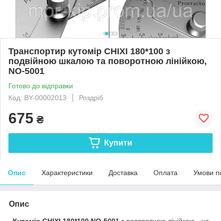
Транспортир кутомір CHIXI 180*100 з
подвійною шкалою та поворотною лінійкою,
NO-5001
Готово до відправки
Код: BY-00002013
Роздріб
675
₴
Купити
Опис
Характеристики
Доставка
Оплата
Умови п
Опис
Кутомір CHIXI 180*100 NO-5001
з поворотною лінійкою - це