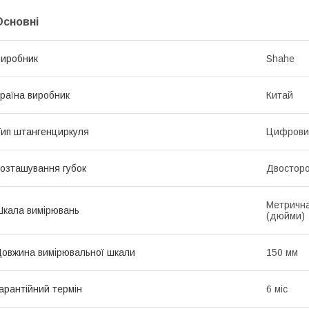
Основні
иробник
Shahe
раїна виробник
Китай
ип штангенциркуля
Цифрови
озташування губок
Двостор
Метрична
кала вимірювань
(дюйми)
овжина вимірювальної шкали
150 мм
арантійний термін
6 міс