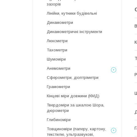
зазорів
Лінійки, кутники будівельні
Динамометри
В
Динамометричні інструменти
Люксметри
К
Тахометри
Т
Шумоміри
Анемометри
Р
Сферометри, діоптріметри
Грамометри
Ш
Кінцеві міри довжини (КМД)
Твердоміри за шкалою Шора,
дюрометри
Д
Глибиноміри
Г
Товщиноміри (паперу, картону,
текстилю, ультразвукові,