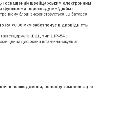
-I оснащений швейцарським електронним
, з функціями перекладу мм/дюйм і
тронному блоці використовується 3В батарея
 Ra <0,36 мкм забезпечує відповідність
штангенциркулів
ШЦЦ тип 1 IP-54
в
а захищений цифровий штангенциркуль зі
ханічні пошкодження, неповну комплектацію