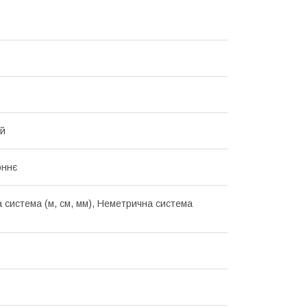
й
оннє
 система (м, см, мм), Неметрична система