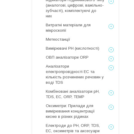
(аналогові, цифрові, важільно-
зубчасті), комплектуючі до
них
Витратні матеріали для
мікроскопії
Метеостанції
Вимірювачі РН (кислотності)
ОВП аналізатори ORP
Аналізатори
електропровідності EC та
кількість розчинених речовин у
воді TDS
Комбіновані аналізатори pH,
TDS, EC, ORP, TEMP
Оксиметри: Прилади для
вимірювання концентрації
кисню в різних рідинах
Електроди до PH, ORP, TDS,
EC, оксиметрів та аксесуари