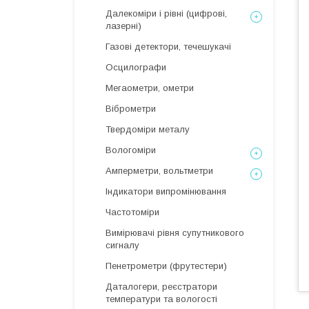
Далекоміри і рівні (цифрові,
лазерні)
Газові детектори, течешукачі
Осцилографи
Мегаометри, ометри
Віброметри
Твердоміри металу
Вологоміри
Амперметри, вольтметри
Індикатори випромінювання
Частотоміри
Вимірювачі рівня супутникового
сигналу
Пенетрометри (фрутестери)
Даталогери, реєстратори
температури та вологості