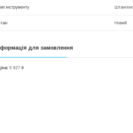
ип інструменту
Штангенг
Стан
Новий
нформація для замовлення
іна:
5 927 ₴