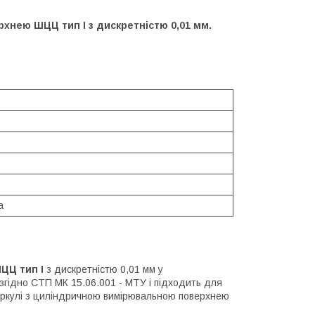
нею ШЦЦ тип I з дискретністю 0,01 мм.
а
ЦЦ тип I
з дискретністю 0,01 мм у
 згідно СТП МК 15.06.001 - МТУ і підходить для
циркулі з циліндричною вимірювальною поверхнею