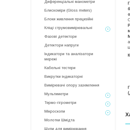
Диференціальні манометри
б
Блискоміри (Gloss meters)
Блоки живлення прецизійні
C
Кліщі струмовимірювальні
м
Фазові детектори
а
Детектори напруги
ш
Індикатори та аналізатори
мережі
Кабельні тестери
Викрутки індикаторні
Вимірювачі опору заземлення
(
Мультиметри
Термо-гігрометри
Мікроскопи
Х
Молотки Шмідта
Щупи для вимірювання