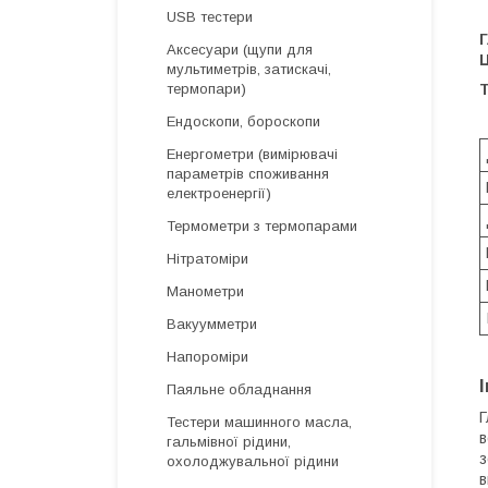
USB тестери
Аксесуари (щупи для
мультиметрів, затискачі,
Т
термопари)
Ендоскопи, бороскопи
Енергометри (вимірювачі
параметрів споживання
електроенергії)
Термометри з термопарами
Нітратоміри
Манометри
Вакуумметри
Напороміри
Паяльне обладнання
Г
Тестери машинного масла,
в
гальмівної рідини,
з
охолоджувальної рідини
в