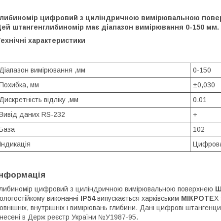
Глибиномір цифровий з циліндричною вимірювальною поверх
Цей штангенглибиномір має діапазон вимірювання 0-150 мм.
ехнічні характеристики
Діапазон вимірювання ,мм
0-150
Похибка, мм
±0,030
Дискретність відліку ,мм
0.01
Вивід даних RS-232
+
База
102
Індикація
Цифров
Інформація
либиномір цифровий з циліндричною вимірювальною поверхнею
Ш
ологостійкому виконанні
IP54
випускається харківським
МІКРОТЕ
Х
овнішніх, внутрішніх і вимірювань глибини. Дані цифрові штанген
несені в Держ реєстр України №У1987-95.