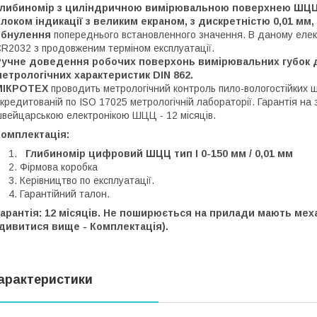
Глибиномір з циліндричною вимірювальною поверхнею ШЦЦ
локом індикації з великим екраном, з дискретністю 0,01 мм
обнулення
попереднього встановленного значення. В даному елек
R2032 з продовженим терміном експлуатації.
Ручне доведення робочих поверхонь вимірювальних губок до
етрологічних характеристик DIN 862.
МІКРОТЕХ
проводить метрологічний контроль пило-вологостійких 
кредитованій по ISO 17025 метрологічній лабораторії. Гарантія н
вейцарською електронікою ШЦЦ - 12 місяців.
Комплектація:
Глибиномір цифровий ШЦЦ тип I 0-150 мм / 0,01 мм
Фірмова коробка
Керівництво по експлуатації.
Гарантійний талон.
Гарантія: 12 місяців. Не поширюється на прилади мають ме
дивитися вище - Комплектація).
арактеристики