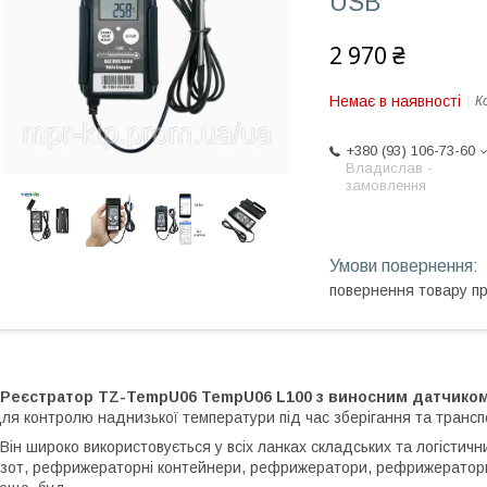
USB
2 970 ₴
Немає в наявності
К
+380 (93) 106-73-60
Владислав -
замовлення
повернення товару п
Реєстратор TZ-TempU06 TempU06 L100 з виносним датчико
ля контролю наднизької температури під час зберігання та трансп
ін широко використовується у всіх ланках складських та логістични
зот, рефрижераторні контейнери, рефрижератори, рефрижераторні