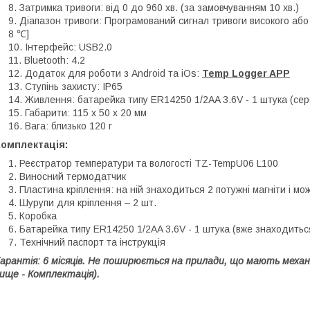
Затримка тривоги: від 0 до 960 хв. (за замовчуванням 10 хв.)
Діапазон тривоги: Програмований сигнал тривоги високого або
8 ℃]
Інтерфейс: USB2.0
Bluetooth: 4.2
Додаток для роботи з Android та iOs:
Temp Logger APP
Ступінь захисту: IP65
Живлення: батарейка типу ER14250 1/2AA 3.6V - 1 штука (сер
Габарити: 115 х 50 х 20 мм
Вага: близько 120 г
Комплектація:
Реєстратор температури та вологості TZ-TempU06 L100
Виносний термодатчик
Пластина кріплення: на ній знаходиться 2 потужні магніти і мо
Шурупи для кріплення – 2 шт.
Коробка
Батарейка типу ER14250 1/2AA 3.6V - 1 штука (вже знаходиться
Технічний паспорт та інструкція
арантія: 6 місяців. Не поширюється на прилади, що мають механ
ище - Комплектація).