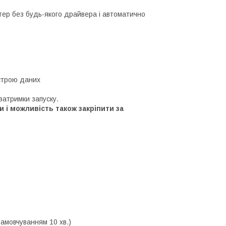
ер без будь-якого драйвера і автоматично
строю даних
затримки запуску.
и і можливість також закріпити за
замовчуванням 10 хв.)