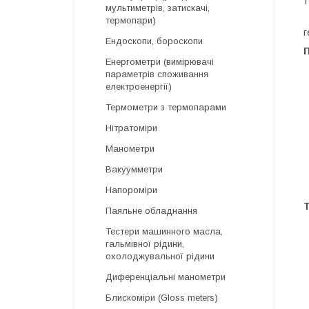
т
мультиметрів, затискачі,
П
термопари)
г
Ендоскопи, бороскопи
П
Енергометри (вимірювачі
параметрів споживання
електроенергії)
Термометри з термопарами
Нітратоміри
Манометри
Вакуумметри
Напороміри
Т
Паяльне обладнання
Тестери машинного масла,
гальмівної рідини,
охолоджувальної рідини
Диференціальні манометри
Блискоміри (Gloss meters)