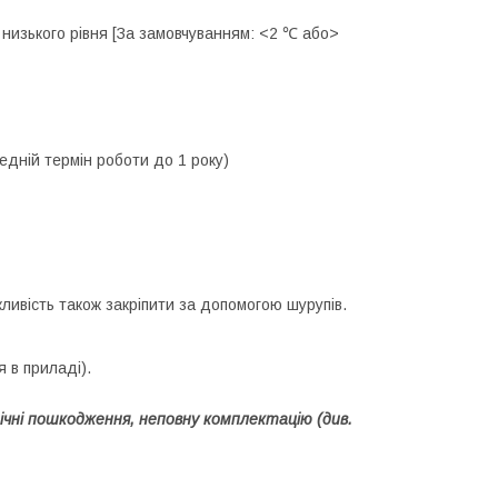
 низького рівня [За замовчуванням: <2 ℃ або>
едній термін роботи до 1 року)
жливість також закріпити за допомогою шурупів.
 в приладі).
ічні пошкодження, неповну комплектацію (див.