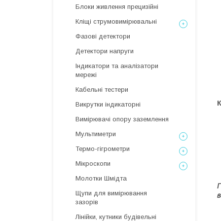
Блоки живлення прецизійні
Кліщі струмовимірювальні
Фазові детектори
Детектори напруги
Індикатори та аналізатори
мережі
Кабельні тестери
Викрутки індикаторні
Вимірювачі опору заземлення
Мультиметри
Термо-гігрометри
Мікроскопи
Молотки Шмідта
Г
Щупи для вимірювання
в
зазорів
Лінійки, кутники будівельні