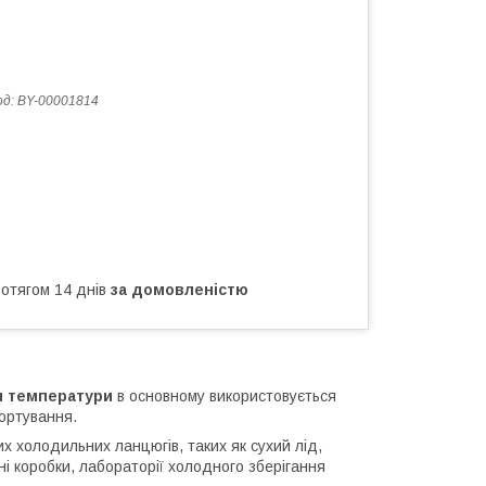
од:
BY-00001814
ротягом 14 днів
за домовленістю
м температури
в основному використовується
ортування.
х холодильних ланцюгів, таких як сухий лід,
 коробки, лабораторії холодного зберігання