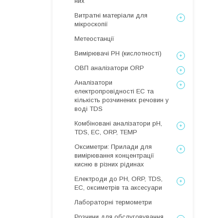
них
Витратні матеріали для
мікроскопії
Метеостанції
Вимірювачі РН (кислотності)
ОВП аналізатори ORP
Аналізатори
електропровідності EC та
кількість розчинених речовин у
воді TDS
Комбіновані аналізатори pH,
TDS, EC, ORP, TEMP
Оксиметри: Прилади для
вимірювання концентрації
кисню в різних рідинах
Електроди до PH, ORP, TDS,
EC, оксиметрів та аксесуари
Лабораторні термометри
Розчини для обслуговування