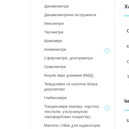
Х
Динамометри
Динамометричні інструменти
Люксметри
Тахометри
Шумоміри
К
Анемометри
Сферометри, діоптріметри
Грамометри
Кінцеві міри довжини (КМД)
Т
Твердоміри за шкалою Шора,
дюрометри
Глибиноміри
І
Товщиноміри (паперу, картону,
текстилю, ультразвукові,
лакофарбових покриттів)
Ц
Магнітні стійки для індикаторів,