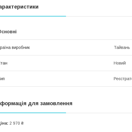
арактеристики
Основні
раїна виробник
Тайвань
Стан
Новий
ип
Реєстрат
нформація для замовлення
іна:
2 970 ₴