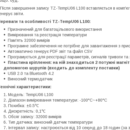
ощо. буд.
ісля завершення запису TZ-TempU06 L100 вставляється в комп'ют
енерує звіти.
ереваги та особливості TZ-TempU06 L100:
Призначений для багатоцільового використання
Вимірювання та реєстрація температури
Пам'ять 32000 вимірів
Програмне забезпечення не потрібне для завантаження з при
Автоматично генерує PDF звіт та файл CSV
Програмується для реєстрації параметрів, сигналів тривоги та 
Пластина кріплення: на ній знаходиться 2 потужні магніт
допомогою шурупів (входить до комплекту поставки)
USB 2.0 та Bluetooth 4.2
Виносний термодатчик
ехнічні характеристики:
Модель: TempU06 L100
Діапазон вимірювання температури: -100°C~+80°C
Похибка: ±0.5℃
Дискретність: 0,1℃
Обсяг запису: 32000 вимірів
Тип датчика: виносний датчик температури
Інтервал запису: настроюється від 10 секунд до 18 годин (за 