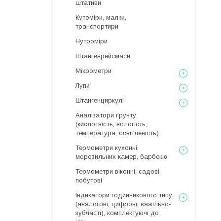
штативи
Кутоміри, малки,
транспортири
Нутроміри
Штангенрейсмаси
Мікрометри
Лупи
Штангенциркулі
Аналізатори ґрунту
(кислотність, вологість,
температура, освітленість)
Термометри кухонні,
морозильних камер, барбекю
Термометри віконні, садові,
побутові
Індикатори годинникового типу
(аналогові, цифрові, важільно-
зубчасті), комплектуючі до