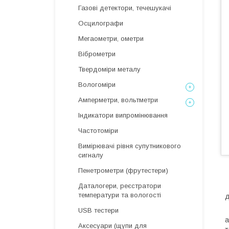
Газові детектори, течешукачі
Осцилографи
Мегаометри, ометри
Віброметри
Твердоміри металу
Вологоміри
Амперметри, вольтметри
Індикатори випромінювання
Частотоміри
Вимірювачі рівня супутникового
сигналу
Пенетрометри (фрутестери)
Даталогери, реєстратори
температури та вологості
д
В
USB тестери
а
Аксесуари (щупи для