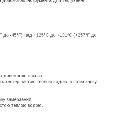
за допомогою інструмента для тестування
F до -45°F) і від +125°C до +131°C (+257°F до
за допомогою насоса.
тіть тестер чистою теплою водою, а потім знову
чку замерзання.
истою теплою водою.