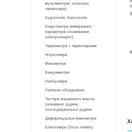
а
мультиметрів, затискачі,
о
термопари)
Т
Ендоскопи, бороскопи
Енергометри (вимірювачі
параметрів споживання
електроенергії)
Термометри з термопарами
Нітратоміри
Манометри
Вакуумметри
Напороміри
Паяльне обладнання
Тестери машинного масла,
гальмівної рідини,
охолоджувальної рідини
Диференціальні манометри
Х
Блискоміри (Gloss meters)