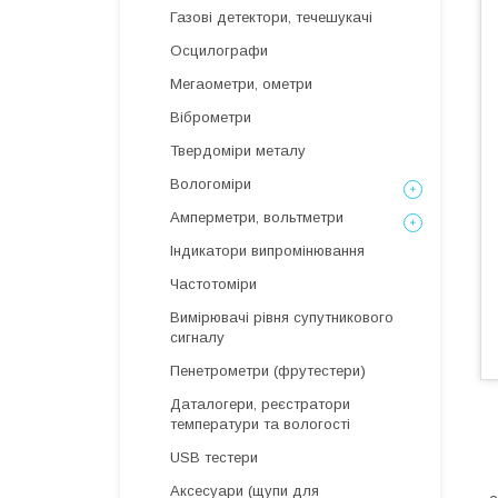
Газові детектори, течешукачі
Осцилографи
Мегаометри, ометри
Віброметри
Твердоміри металу
Вологоміри
Амперметри, вольтметри
Індикатори випромінювання
Частотоміри
Вимірювачі рівня супутникового
сигналу
Пенетрометри (фрутестери)
Даталогери, реєстратори
температури та вологості
USB тестери
Ш
Аксесуари (щупи для