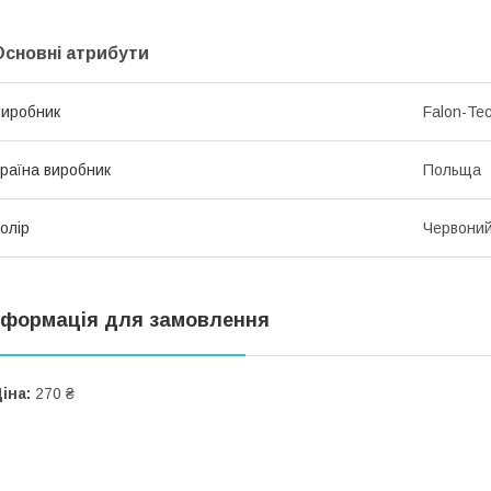
Основні атрибути
иробник
Falon-Te
раїна виробник
Польща
олір
Червони
нформація для замовлення
іна:
270 ₴