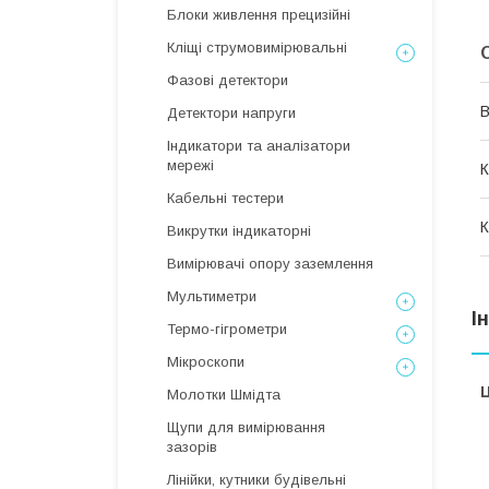
Блоки живлення прецизійні
Кліщі струмовимірювальні
Фазові детектори
В
Детектори напруги
Індикатори та аналізатори
мережі
К
Кабельні тестери
К
Викрутки індикаторні
Вимірювачі опору заземлення
Мультиметри
І
Термо-гігрометри
Мікроскопи
Ц
Молотки Шмідта
Щупи для вимірювання
зазорів
Лінійки, кутники будівельні