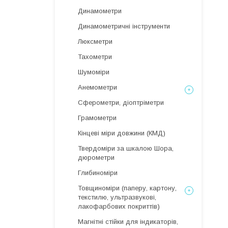
Динамометри
Динамометричні інструменти
Люксметри
Тахометри
Шумоміри
Анемометри
Сферометри, діоптріметри
Грамометри
Кінцеві міри довжини (КМД)
Твердоміри за шкалою Шора,
дюрометри
Глибиноміри
Товщиноміри (паперу, картону,
текстилю, ультразвукові,
лакофарбових покриттів)
Магнітні стійки для індикаторів,