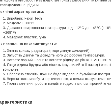
нтифриз в автомобілі має правильні точки замерзання та кипіння 
холоджувальної рідини.
ехнічні характеристики:
Виробник: Falon Tech
Модель: FT8012
Діапазон вимірювання температури: від - 12°C до - 43°C (+10°
+268°F)
Матеріал: пластик, гума
Як правильно використовувати:
Зніміть кришку радіатора (якщо двигун холодний).
Запустіть двигун та доведіть його до робочої температури.
Вставте чорний шланг та вставте рідину до рівня LEVEL LINE 
Якщо рідина брудна або містить іржу, вилийте її назад і очис
вбирайте.
Обережно стисніть, поки не буде видалено бульбашки повітря.
Верхня голка має бути вертикальною, а велика вказуватиме то
Після закінчення роботи вимийте водою з милом і промийте ч
арактеристики