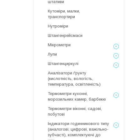
штативи
Кутоміри, малки,
транспортири
Нутроміри
Штангенрейсмаси
Мікрометри
Лупи
Штангенциркулі
Аналізатори ґрунту
(кислотність, вологість,
температура, освітленість)
Термометри кухонні,
морозильних камер, барбекю
Термометри віконні, садові,
побутові
Індикатори годинникового типу
(аналогові, цифрові, важільно-
зубчасті), комплектуючі до