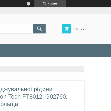
Кошик
Кошик
оджувальної рідини
lon Tech FT8012, G02760,
Польща