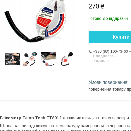
270 ₴
Готово до відправки
Купити
+380 (93) 106-73-60
Владислав -
замовлення
повернення товару п
Глікометр Falon Tech FT8012
дозволяє швидко і точно перевіри
кала на приладі вказує на температуру замерзання, а червона н