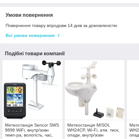
Умови повернення
Повернення товару впродовж 14 днів за домовленістю
Всі умови повернення
Подібні товари компанії
Метеостанція Sencor SWS
Метеостанція MISOL
Мете
9898 WiFi, внутр/зовн
WH24CP, Wi-Fi, атм. тиск,
WH26
темп-ра, вологість, час,
опади, внутр/зовн
опад