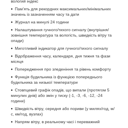
вологий індекс
Пам'ять для рекордних максимальних/мінімальних
значень із зазначенням часу та дати
Журнал на минулі 24 години
Налаштування гучного/тихого сигналу (внутрішня/
зовнішня температура та вологість, швидкість вітру та
опади)
Миготливий індикатор для гучного/тихого сигналу
Відображення часу, календаря, дня тижня та фази
місяця
Попередження про зледеніння та рівень комфорту
Функція будильника із функцією попереднього
будильника за низької температури
Стовпцевий графік опадів, що випали (протягом 5
минулих днів) або змін у тиску (-1, -3, -6, -12, -24
години)
Швидкість вітру, середня або пориви (у милях/год, м/
с, км/год, вузлах)
Напрям вітру, в реальному часі і переважний