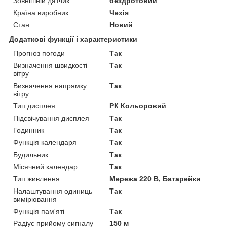
Зовнішній датчик
бездротовий
Країна виробник
Чехія
Стан
Новий
Додаткові функції і характеристики
Прогноз погоди
Так
Визначення швидкості
Так
вітру
Визначення напрямку
Так
вітру
Тип дисплея
РК Кольоровий
Підсвічування дисплея
Так
Годинник
Так
Функція календаря
Так
Будильник
Так
Місячний календар
Так
Тип живлення
Мережа 220 В, Батарейки
Налаштування одиниць
Так
вимірювання
Функція пам'яті
Так
Радіус прийому сигналу
150 м