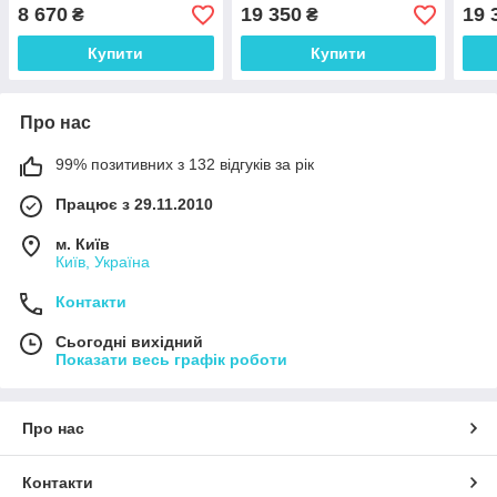
будильник, атмосферний
температура, внутр/зовн
темп
8 670
19 350
19 
₴
₴
тиск, шв. вітру
вологість, освітленість, шв.
воло
вітру
вітр
Купити
Купити
Про нас
99% позитивних з 132 відгуків за рік
Працює з 29.11.2010
м. Київ
Київ, Україна
Контакти
Сьогодні вихідний
Показати весь графік роботи
Про нас
Контакти