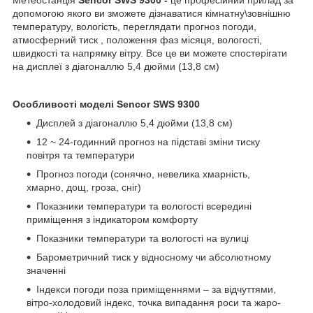
допомогою якого ви зможете дізнаватися кімнатну\зовнішню
температуру, вологість, переглядати прогноз погоди,
атмосферний тиск , положення фаз місяця, вологості,
швидкості та напрямку вітру. Все це ви можете спостерігати
на дисплеї з діагоналлю 5,4 дюйми (13,8 см)
Особливості моделі Sencor SWS 9300
Дисплей з діагоналлю 5,4 дюйми (13,8 см)
12 ~ 24-годинний прогноз на підставі зміни тиску
повітря та температури
Прогноз погоди (сонячно, невелика хмарність,
хмарно, дощ, гроза, сніг)
Показники температури та вологості всередині
приміщення з індикатором комфорту
Показники температури та вологості на вулиці
Барометричний тиск у відносному чи абсолютному
значенні
Індекси погоди поза приміщеннями – за відчуттями,
вітро-холодовий індекс, точка випадання роси та жаро-