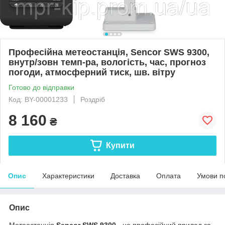
Професійна метеостанція, Sencor SWS 9300,
внутр/зовн темп-ра, вологість, час, прогноз
погоди, атмосферний тиск, шв. вітру
Готово до відправки
Код: BY-00001233
Роздріб
8 160
₴
Купити
Опис
Характеристики
Доставка
Оплата
Умови п
Опис
Метеостанція
Sencor SWS 9300 -
це професійний прилад за