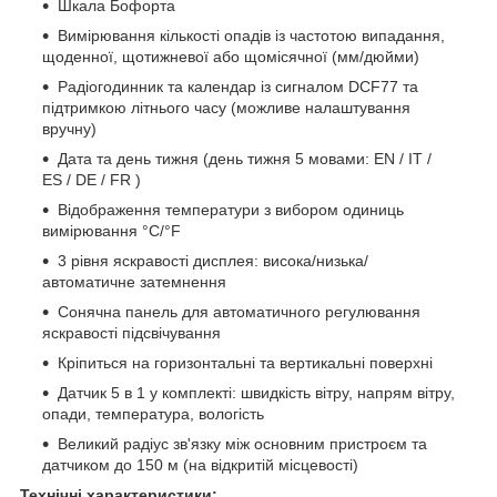
Шкала Бофорта
Вимірювання кількості опадів із частотою випадання,
щоденної, щотижневої або щомісячної (мм/дюйми)
Радіогодинник та календар із сигналом DCF77 та
підтримкою літнього часу (можливе налаштування
вручну)
Дата та день тижня (день тижня 5 мовами: EN / IT /
ES / DE / FR )
Відображення температури з вибором одиниць
вимірювання °C/°F
3 рівня яскравості дисплея: висока/низька/
автоматичне затемнення
Сонячна панель для автоматичного регулювання
яскравості підсвічування
Кріпиться на горизонтальні та вертикальні поверхні
Датчик 5 в 1 у комплекті: швидкість вітру, напрям вітру,
опади, температура, вологість
Великий радіус зв'язку між основним пристроєм та
датчиком до 150 м (на відкритій місцевості)
Технічні характеристики: