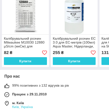
Калібрувальний розчин
Калібрувальний розчин EC
Калі
Milwaukee M10030 12880
3.0 для ЕС-метрів (100мл)
для
µS/cm (мкСм) для
Aqua Master, Нідерланди,
на 5
кондуктометра, 20мл,
1100
82
255
131
₴
₴
Угорщина
Купити
Купити
Про нас
99% позитивних з 132 відгуків за рік
Працює з 29.11.2010
м. Київ
Київ, Україна