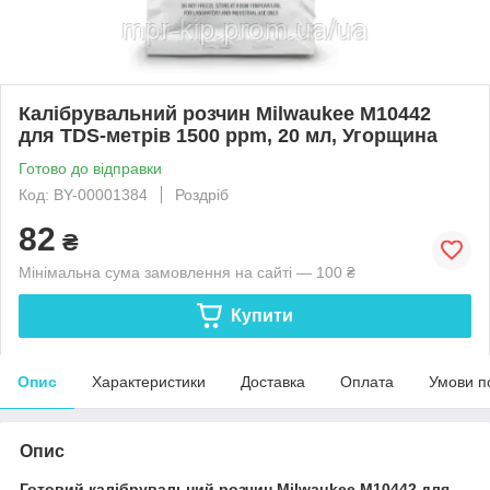
Калібрувальний розчин Milwaukee M10442
для TDS-метрів 1500 ppm, 20 мл, Угорщина
Готово до відправки
Код: BY-00001384
Роздріб
82
₴
Мінімальна сума замовлення на сайті — 100 ₴
Купити
Опис
Характеристики
Доставка
Оплата
Умови п
Опис
Готовий калібрувальний розчин Milwaukee M10442 для