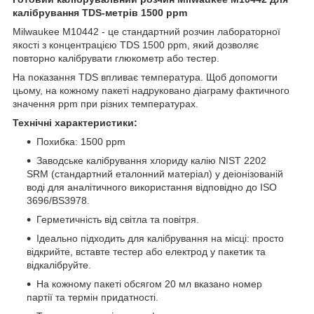
калібрування
TDS-метрів
1500 ppm
Milwaukee M10442 - це стандартний розчин лабораторної
якості з концентрацією TDS 1500 ppm, який дозволяє
повторно калібрувати глюкометр або тестер.
На показання TDS впливає температура. Щоб допомогти
цьому, на кожному пакеті надруковано діаграму фактичного
значення ppm при різних температурах.
Технічні характеристики:
Похибка: 1500 ppm
Заводське калібрування хлориду калію NIST 2202
SRM (стандартний еталонний матеріал) у деіонізованій
воді для аналітичного використання відповідно до ISO
3696/BS3978.
Герметичність від світла та повітря.
Ідеально підходить для калібрування на місці: просто
відкрийте, вставте тестер або електрод у пакетик та
відкалібруйте.
На кожному пакеті обсягом 20 мл вказано номер
партії та термін придатності.