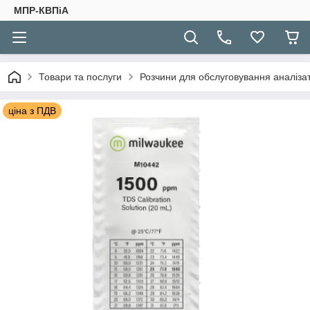
МПР-КВПіА
Товари та послуги
Розчини для обслуговування аналізато
ціна з ПДВ