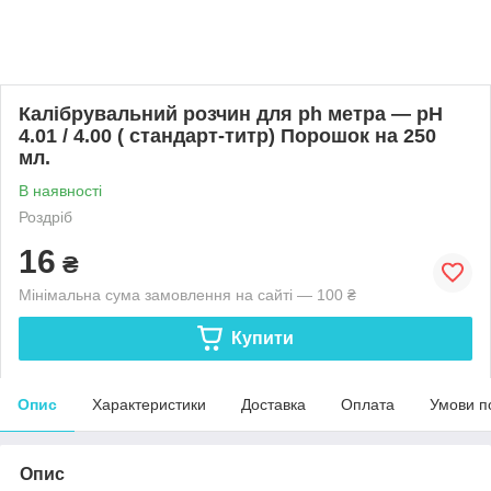
Калібрувальний розчин для ph метра — pH
4.01 / 4.00 ( стандарт-титр) Порошок на 250
мл.
В наявності
Роздріб
16
₴
Мінімальна сума замовлення на сайті — 100 ₴
Купити
Опис
Характеристики
Доставка
Оплата
Умови п
Опис