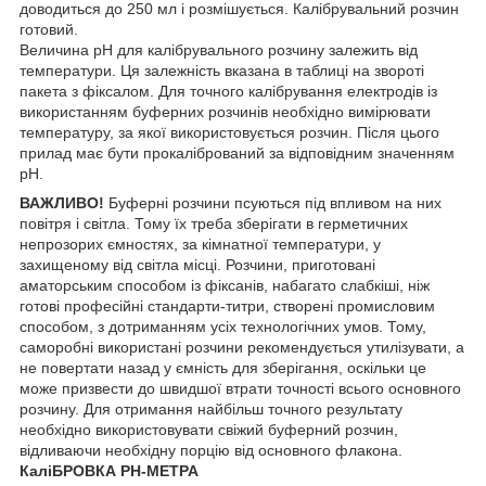
доводиться до 250 мл і розмішується. Калібрувальний розчин
готовий.
Величина pH для калібрувального розчину залежить від
температури. Ця залежність вказана в таблиці на звороті
пакета з фіксалом. Для точного калібрування електродів із
використанням буферних розчинів необхідно вимірювати
температуру, за якої використовується розчин. Після цього
прилад має бути прокалібрований за відповідним значенням
pH.
ВАЖЛИВО!
Буферні розчини псуються під впливом на них
повітря і світла. Тому їх треба зберігати в герметичних
непрозорих ємностях, за кімнатної температури, у
захищеному від світла місці. Розчини, приготовані
аматорським способом із фіксанів, набагато слабкіші, ніж
готові професійні стандарти-титри, створені промисловим
способом, з дотриманням усіх технологічних умов. Тому,
саморобні використані розчини рекомендується утилізувати, а
не повертати назад у ємність для зберігання, оскільки це
може призвести до швидшої втрати точності всього основного
розчину. Для отримання найбільш точного результату
необхідно використовувати свіжий буферний розчин,
відливаючи необхідну порцію від основного флакона.
КаліБРОВКА PH-МЕТРА