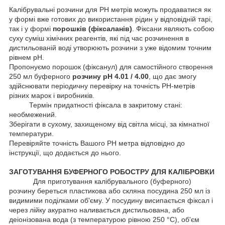
Калібрувальні розчини для
PH метрів
можуть продаватися як
у формі вже готових до використання рідин у відповідній тарі,
так і у формі
порошків (фіксаланів)
. Фіксани являють собою
суху суміш хімічних реагентів, які під час розчинення в
дистильованій воді утворюють розчини з уже відомим точним
рівнем pH.
Пропонуємо порошок (фіксанул) для самостійного створення
250 мл буферного
розчину pH 4.01 / 4.00
, що дає змогу
здійснювати періодичну перевірку на точність РН-метрів
різних марок і виробників.
Термін придатності фіксала в закритому стані:
необмежений.
Зберігати в сухому, захищеному від світла місці, за кімнатної
температури.
Перевіряйте точність Вашого PH метра відповідно до
інструкції, що додається до нього.
ЗАГОТУВАННЯ БУФЕРНОГО РОБОСТРУ ДЛЯ КАЛІБРОВКИ
Для приготування калібрувального (буферного)
розчину береться пластикова або скляна посудина 250 мл із
видимими поділками об'єму. У посудину висипається фіксал і
через лійку акуратно наливається дистильована, або
деіонізована вода (з температурою рівною 250 °C), об'єм