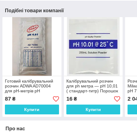
Подібні товари компанії
Готовий калібрувальний
Калібрувальний розчин
Розч
розчин ADWA AD70004
для ph метра — pH 10,01
Milw
для pН-метрів pН
( стандарт-титр) Порошок
pH 7
4,01±0,01 Угорщина. 20 ml
на 250 мл
Угор
87
16
2 0
₴
₴
Купити
Купити
Про нас