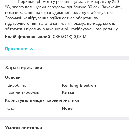
Пориньте ph метр у розчин, що має температуру 250
°C, злегка помішуючи впродовж приблизно 30 сек. Зачекайте,
поки показання на екрані/дисплеї приладу стабілізуються.
Зазвичай калібрування здійснюється обертанням
підстрочного гвинта. Значення, які показує прилад, мають
збігатися з відомим значенням pH калібрувального розчину.
Калій фталевокислий
(C
8
H
5
O
4
K) 0,05 M
Приховати
Характеристики
Основні
Виробник
Kelilong Electron
Країна виробник
Китай
Користувальницькі характеристики
Стан
Нове
Умови доставки