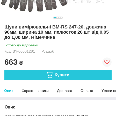
Щупи вимірювальні BM-RS 247-20, довжина
90мм, ширина 10 мм, пелюсток 20 шт від 0,05
до 1,00 мм, Німеччина
Готово до відправки
Код: BY-00001281
Роздріб
663
₴
Купити
Опис
Характеристики
Доставка
Оплата
Умови п
Опис
Набір щупів для вимірювання зазорів Bruder