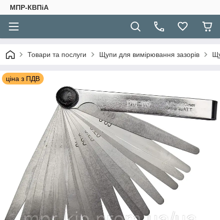
МПР-КВПіА
Товари та послуги
Щупи для вимірювання зазорів
Щу
ціна з ПДВ