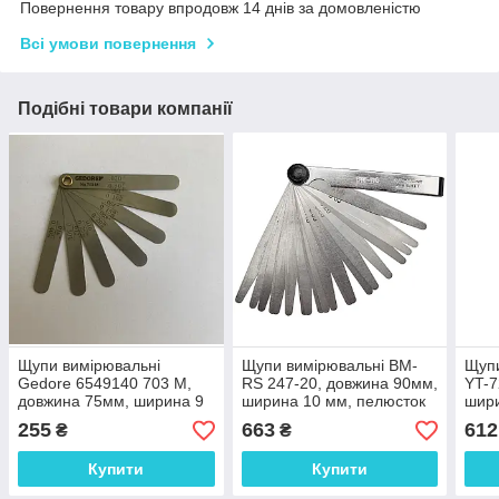
Повернення товару впродовж 14 днів за домовленістю
Всі умови повернення
Подібні товари компанії
Щупи вимірювальні
Щупи вимірювальні BM-
Щупи
Gedore 6549140 703 M,
RS 247-20, довжина 90мм,
YT-7
довжина 75мм, ширина 9
ширина 10 мм, пелюсток
шири
мм, пелюсток 7шт від 0,10
20 шт від 0,05 до 1,00 мм,
пелю
255
663
612
₴
₴
до 0,50 мм, Німеччина
Німеччина
0,5 
Купити
Купити