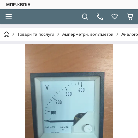
МПР-КВПіА
Товари та послуги
Амперметри, вольтметри
Аналого