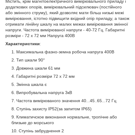
Містить, крім магнітоелектричного вимірювального приладу і
додаткових опорів, вимірювальний підсилювач (постійного
або змінного струму), який дозволяє мати більш низькі межі
вимірювання, істотно підвищити вхідний опір приладу, а також
отримати лінійну шкалу на малих межах вимірювання змінної
напруги. Частота вимірюваної напруги - 40-72 Гц. Габаритні
розміри - 72 x 72 мм Напруга 400В
Характеристики
:
Максимальна фазно-земна робоча напруга 400В
Тип шкали 90°
Довжина шкали 61 мм
Габаритні розміри 72 x 72 мм
Змінна шкала є
Випробувальна напруга 3кВ
Частота вимірюваного значення 40...45..65...72 Гц
Ступінь захисту IP52(за запитом IP65)
Климатичское виконання нормальне, тропічне або
близьке до морського
Ступінь забруднення 2