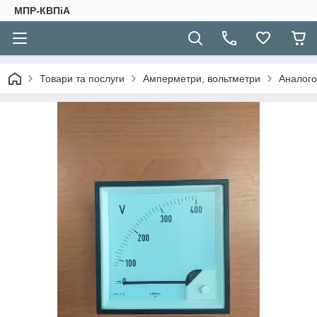
МПР-КВПіА
Товари та послуги
Амперметри, вольтметри
Аналого