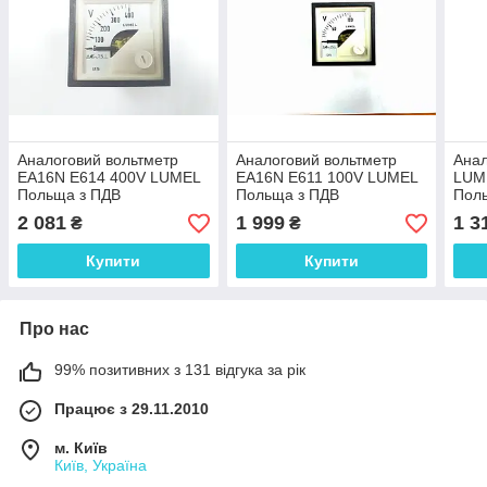
Аналоговий вольтметр
Аналоговий вольтметр
Анал
EA16N E614 400V LUMEL
EA16N E611 100V LUMEL
LUM
Польща з ПДВ
Польща з ПДВ
Пол
2 081
1 999
1 3
₴
₴
Купити
Купити
Про нас
99% позитивних з 131 відгука за рік
Працює з 29.11.2010
м. Київ
Київ, Україна