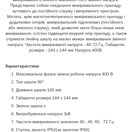
Представляє собою поєднання вимірювального приладу,
чутливого до постійного струму і випрямного пристрою.
Містить, крім магнітоелектричного вимірювального приладу і
додаткових опорів, вимірювальний підсилювач (постійного
або змінного струму), який дозволяє мати більш низькі межі
вимірювання, істотно підвищити вхідний опір приладу, а також
отримати лінійну шкалу на малих межах вимірювання змінної
напруги. Частота вимірюваної напруги - 40-72 Гц. Габаритні
розміри - 144 x 144 мм Напруга 400В.
Характеристики
:
Максимальна фазно-земна робоча напруга 400 В
Тип шкали 90°
Довжина шкали 160 мм
Габаритні розміри 144 x 144 мм
Змінна шкала є
Випробувальна напруга 3кВ
Частота вимірюваного значення 40...45..65...72 Гц
Ступінь захисту IP52(за запитом IP65)