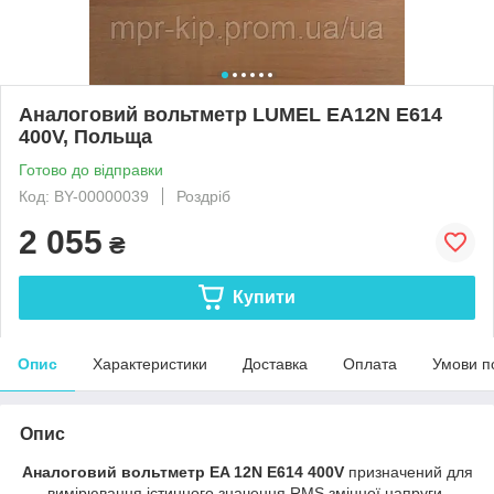
Аналоговий вольтметр LUMEL EA12N E614
400V, Польща
Готово до відправки
Код: BY-00000039
Роздріб
2 055
₴
Купити
Опис
Характеристики
Доставка
Оплата
Умови п
Опис
Аналоговий вольтметр EA 12N E614 400V
призначений для
вимірювання істинного значення RMS змінної напруги.