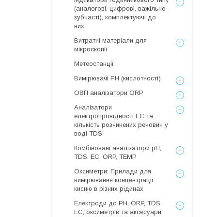
(аналогові, цифрові, важільно-
зубчасті), комплектуючі до
них
Витратні матеріали для
мікроскопії
Метеостанції
Вимірювачі РН (кислотності)
ОВП аналізатори ORP
Аналізатори
електропровідності EC та
кількість розчинених речовин у
воді TDS
Комбіновані аналізатори pH,
TDS, EC, ORP, TEMP
Оксиметри: Прилади для
вимірювання концентрації
кисню в різних рідинах
Електроди до PH, ORP, TDS,
EC, оксиметрів та аксесуари