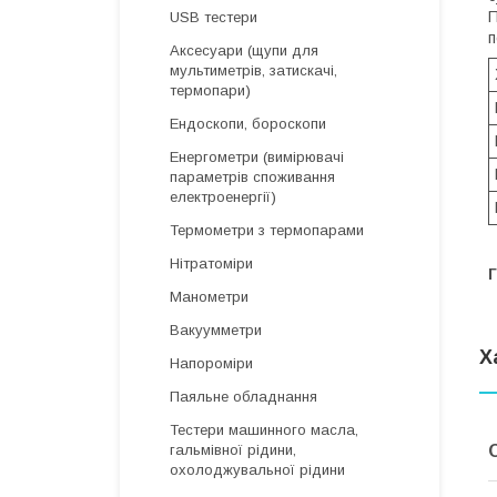
П
USB тестери
п
Аксесуари (щупи для
мультиметрів, затискачі,
термопари)
Ендоскопи, бороскопи
Енергометри (вимірювачі
параметрів споживання
електроенергії)
Термометри з термопарами
Нітратоміри
Г
Манометри
Вакуумметри
Х
Напороміри
Паяльне обладнання
Тестери машинного масла,
гальмівної рідини,
охолоджувальної рідини