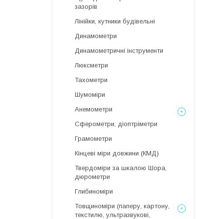
зазорів
Лінійки, кутники будівельні
Динамометри
Динамометричні інструменти
Люксметри
Тахометри
Шумоміри
Анемометри
Сферометри, діоптріметри
Грамометри
Кінцеві міри довжини (КМД)
Твердоміри за шкалою Шора,
дюрометри
Глибиноміри
Товщиноміри (паперу, картону,
текстилю, ультразвукові,