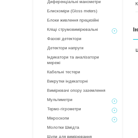
Диференціальні манометри
К
Блискоміри (Gloss meters)
Блоки живлення прецизійні
І
Кліщі струмовимірювальні
Фазові детектори
Детектори напруги
Ц
Індикатори та аналізатори
мережі
Кабельні тестери
Викрутки індикаторні
Вимірювачі опору заземлення
Мультиметри
Термо-гігрометри
Мікроскопи
Молотки Шмідта
Щупи для вимірювання