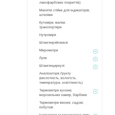
лакофарбових покриттів)
Магнітні стійки для індикаторів,
штативи
Кутоміри, малки,
транспортири
Нутроміри
Штангенрейсмаси
Мікрометри
Лупи
Штангенциркулі
Аналізатори ґрунту
(кислотність, вологість,
температура, освітленість)
Термометри кухонні,
морозильних камер, барбекю
Термометри віконні, садові,
побутові
Індикатори годинникового типу