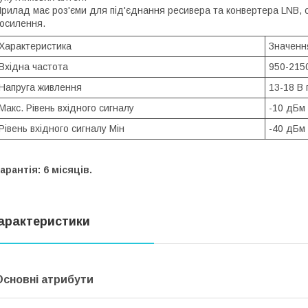
рилад має роз'єми для під'єднання ресивера та конвертера LNB, с
осилення.
Характеристика
Значенн
Вхідна частота
950-215
Напруга живлення
13-18 В 
Макс. Рівень вхідного сигналу
-10 дБм
Рівень вхідного сигналу Мін
-40 дБм
арантія: 6 місяців.
арактеристики
Основні атрибути