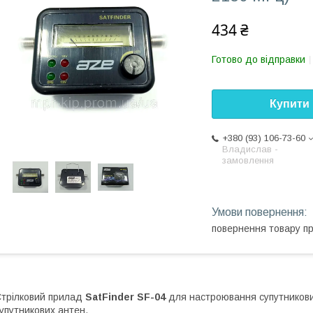
434 ₴
Готово до відправки
Купити
+380 (93) 106-73-60
Владислав -
замовлення
повернення товару п
трілковий прилад
SatFinder SF-04
для настроювання супутникови
упутникових антен.