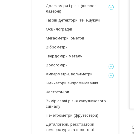
Далекоміри і рівні (цифрові,
лазерні)
Газові детектори, течешукачі
Осцилографи
Мегаометри, ометри
Віброметри
Твердоміри металу
Вологоміри
Амперметри, вольтметри
Індикатори випромінювання
Частотоміри
Вимірювачі рівня супутникового
сигналу
Пенетрометри (фрутестери)
Даталогери, реєстратори
С
температури та вологості
с