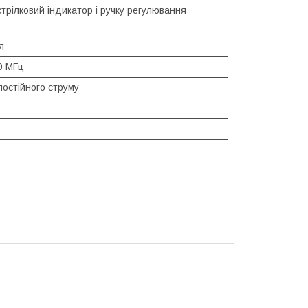
трілковий індикатор і ручку регулювання
я
0 МГц
постійного струму