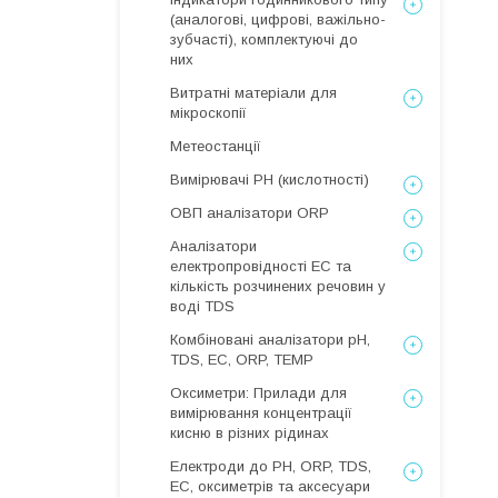
(аналогові, цифрові, важільно-
зубчасті), комплектуючі до
них
Витратні матеріали для
мікроскопії
Метеостанції
Вимірювачі РН (кислотності)
ОВП аналізатори ORP
Аналізатори
електропровідності EC та
кількість розчинених речовин у
воді TDS
Комбіновані аналізатори pH,
TDS, EC, ORP, TEMP
Оксиметри: Прилади для
вимірювання концентрації
кисню в різних рідинах
Електроди до PH, ORP, TDS,
EC, оксиметрів та аксесуари