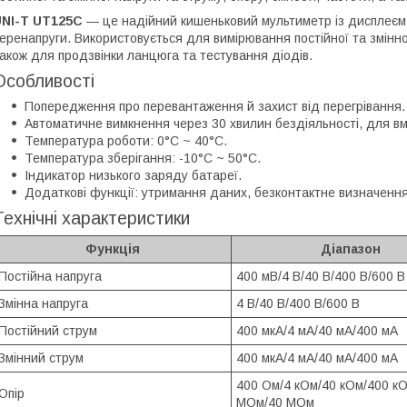
UNI-T UT125C
— це надійний кишеньковий мультиметр із дисплеєм на
еренапруги. Використовується для вимірювання постійної та змінної
акож для продзвінки ланцюга та тестування діодів.
Особливості
Попередження про перевантаження й захист від перегрівання.
Автоматичне вимкнення через 30 хвилин бездіяльності, для вм
Температура роботи: 0°C ~ 40°C.
Температура зберігання: -10°C ~ 50°C.
Індикатор низького заряду батареї.
Додаткові функції: утримання даних, безконтактне визначення
Технічні характеристики
Функція
Діапазон
Постійна напруга
400 мВ/4 В/40 В/400 В/600 В
Змінна напруга
4 В/40 В/400 В/600 В
Постійний струм
400 мкА/4 мА/40 мА/400 мА
Змінний струм
400 мкА/4 мА/40 мА/400 мА
400 Ом/4 кОм/40 кОм/400 к
Опір
МОм/40 МОм