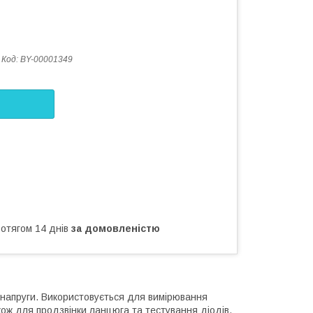
Код:
BY-00001349
ротягом 14 днів
за домовленістю
ренапруги. Використовується для вимірювання
також для продзвінки ланцюга та тестування діодів.