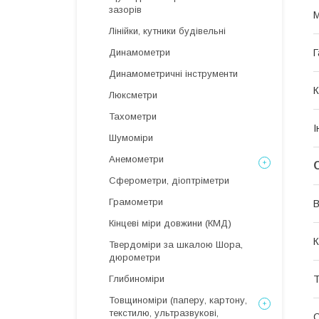
зазорів
М
Лінійки, кутники будівельні
Г
Динамометри
Динамометричні інструменти
К
Люксметри
Тахометри
І
Шумоміри
Анемометри
Сферометри, діоптріметри
Грамометри
В
Кінцеві міри довжини (КМД)
К
Твердоміри за шкалою Шора,
дюрометри
Т
Глибиноміри
Товщиноміри (паперу, картону,
текстилю, ультразвукові,