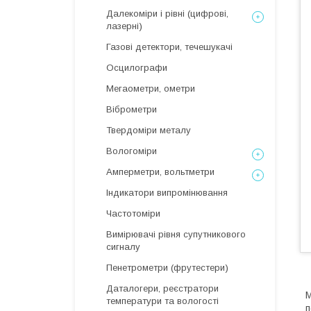
Далекоміри і рівні (цифрові,
лазерні)
Газові детектори, течешукачі
Осцилографи
Мегаометри, ометри
Віброметри
Твердоміри металу
Вологоміри
Амперметри, вольтметри
Індикатори випромінювання
Частотоміри
Вимірювачі рівня супутникового
сигналу
Пенетрометри (фрутестери)
Даталогери, реєстратори
М
температури та вологості
п