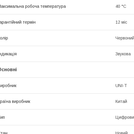
аксимальна робоча температура
40 °С
арантійний термін
12 міс
олір
Червони
ндикація
Звукова
Основні
иробник
UNI-T
раїна виробник
Китай
ип
Цифрови
Стан
Новий