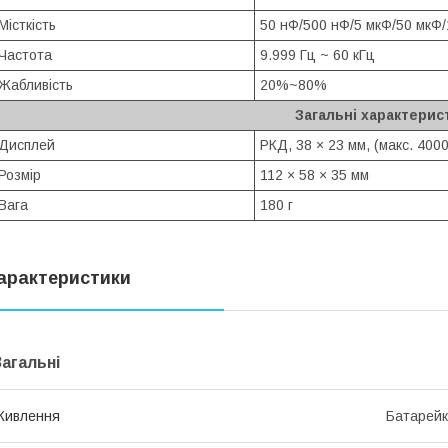
Місткість
50 нФ/500 нФ/5 мкФ/50 мкФ
Частота
9.999 Гц ~ 60 кГц
Жабливість
20%~80%
Загальні характерис
Дисплей
РКД, 38 × 23 мм, (макс. 4000
Розмір
112 × 58 × 35 мм
Вага
180 г
арактеристики
Загальні
Живлення
Батарейк