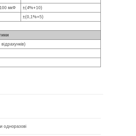
/100 мкФ
±(4%+10)
±(0,1%+5)
тики
 відрахунків)
и одноразові