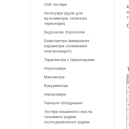
USB тестери
п
Аксесуари (щупи для
т
мультиметрів, затискачі,
термопари)
Ендоскопи, бороскопи
Енергометри (вимірювачі
параметрів споживання
електроенергії)
Термометри з термопарами
Нітратоміри
Манометри
Вакуумметри
Напороміри
Паяльне обладнання
Тестери машинного масла,
гальмівної рідини,
охолоджувальної рідини