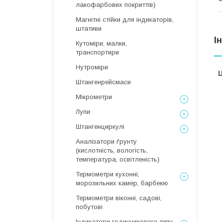
лакофарбових покриттів)
Магнітні стійки для індикаторів,
штативи
І
Кутоміри, малки,
транспортири
Нутроміри
Ц
Штангенрейсмаси
Мікрометри
Лупи
Штангенциркулі
Аналізатори ґрунту
(кислотність, вологість,
температура, освітленість)
Термометри кухонні,
морозильних камер, барбекю
Термометри віконні, садові,
побутові
Індикатори годинникового типу