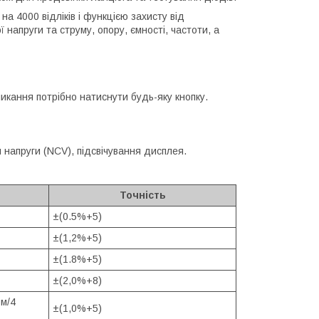
 4000 відліків і функцією захисту від
 напруги та струму, опору, ємності, частоти, а
икання потрібно натиснути будь-яку кнопку.
 напруги (NCV), підсвічування дисплея.
Точність
±(0.5%+5)
±(1,2%+5)
±(1.8%+5)
±(2,0%+8)
Ом/4
±(1,0%+5)