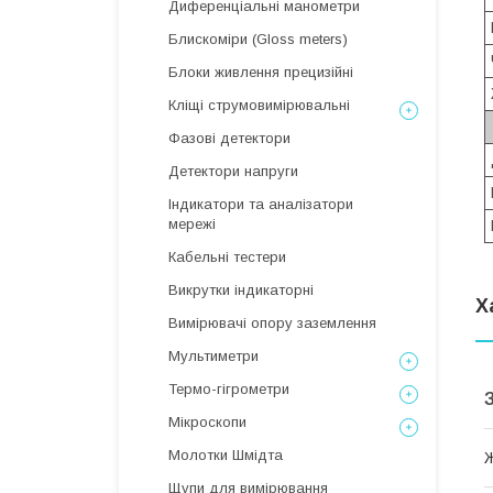
Диференціальні манометри
Блискоміри (Gloss meters)
Блоки живлення прецизійні
Кліщі струмовимірювальні
Фазові детектори
Детектори напруги
Індикатори та аналізатори
мережі
Кабельні тестери
Викрутки індикаторні
Х
Вимірювачі опору заземлення
Мультиметри
Термо-гігрометри
Мікроскопи
Молотки Шмідта
Щупи для вимірювання