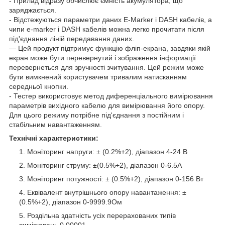
- Прилад відразу обчислює ємність акумулятора, що
заряджається.
- Відстежуються параметри даних E-Marker і DASH кабелів, а
чипи e-marker і DASH кабелів можна легко прочитати після
під'єднання ліній передавання даних.
— Цей продукт підтримує функцію фліп-екрана, завдяки якій
екран може бути перевернутий і зображення інформації
перевернеться для зручності зчитування. Цей режим може
бути вимкнений користувачем тривалим натисканням
середньої кнопки.
- Тестер використовує метод диференціального вимірювання
параметрів вихідного кабелю для вимірювання його опору.
Для цього режиму потрібне під'єднання з постійним і
стабільним навантаженням.
Технічні характеристики:
Моніторинг напруги: ± (0.2%+2), діапазон 4-24 В
Моніторинг струму: ±(0.5%+2), діапазон 0-6.5А
Моніторинг потужності: ± (0.5%+2), діапазон 0-156 Вт
Еквівалент внутрішнього опору навантаження: ±
(0.5%+2), діапазон 0-9999.9Ом
Роздільна здатність усіх перерахованих типів
вимірювань 0.00001