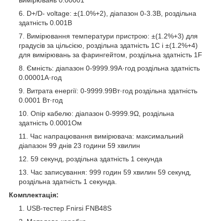
D+/D- voltage: ±(1.0%+2), діапазон 0-3.3В, роздільна
здатність 0.001В
Вимірювання температури пристрою: ±(1.2%+3) для
градусів за цільсією, роздільна здатність 1C і ±(1.2%+4)
для вимірювань за фарингейтом, роздільна здатність 1F
Ємність: діапазон 0-9999.99А·год роздільна здатність
0.00001А·год
Витрата енергії: 0-9999.99Вт·год роздільна здатність
0.0001 Вт·год
Опір кабелю: діапазон 0-9999.9Ω, роздільна
здатність 0.0001Ом
Час напрацювання вимірювача: максимальний
діапазон 99 днів 23 години 59 хвилин
59 секунд, роздільна здатність 1 секунда
Час записування: 999 годин 59 хвилин 59 секунд,
роздільна здатність 1 секунда.
Комплектація:
USB-тестер Fnirsi FNB48S