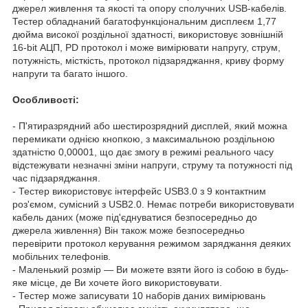
джерел живлення та якості та опору сполучних USB-кабелів.
Тестер обладнаний багатофункціональним дисплеєм 1,77
дюйма високої роздільної здатності, використовує зовнішній
16-bit АЦП, PD протокол і може вимірювати напругу, струм,
потужність, місткість, протокол підзаряджання, криву форму
напруги та багато іншого.
Особливості:
- П'ятиразрядний або шестирозрядний дисплей, який можна
перемикати однією кнопкою, з максимальною роздільною
здатністю 0,00001, що дає змогу в режимі реального часу
відстежувати незначні зміни напруги, струму та потужності під
час підзаряджання.
- Тестер використовує інтерфейс USB3.0 з 9 контактним
роз'ємом, сумісний з USB2.0. Немає потреби використовувати
кабель даних (може під'єднуватися безпосередньо до
джерела живлення) Він також може безпосередньо
перевірити протокол керування режимом заряджання деяких
мобільних телефонів.
- Маленький розмір — Ви можете взяти його із собою в будь-
яке місце, де Ви хочете його використовувати.
- Тестер може записувати 10 наборів даних вимірювань