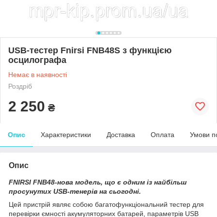
USB-тестер Fnirsi FNB48S з функцією
осцилографа
Немає в наявності
Роздріб
2 250
₴
Опис
Характеристики
Доставка
Оплата
Умови п
Опис
FNIRSI FNB48-нова модель, що є одним із найбільш
просунутих USB-тенерів на сьогодні.
Цей пристрій являє собою багатофункціональний тестер для
перевірки ємності акумуляторних батарей, параметрів USB