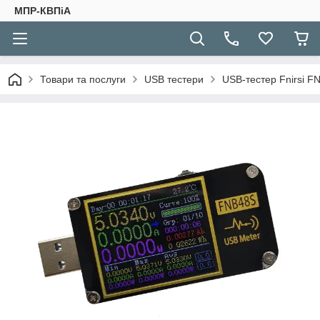
МПР-КВПіА
Товари та послуги
USB тестери
USB-тестер Fnirsi 