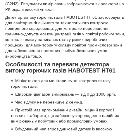
(C
2
Н
2
). Результати вимірювань зображаються як реактори на
РК-екрані високої чіткості.
Детектор витоку горючих газів HABOTEST HT61 застосовують
для санітарно-гігієнічного та технологічного контролю
повітряного середовища, для контролю перевищення
гранично-допустимої концентрації газів у повітрі робочої зони,
контролю вмісту паливавих газів у різних виробничих
процесах, для моніторингу складу повітря промислової зони
для забезпечення пожежних і вибухобезпечних умов
виробництва тощо.
Особливості та переваги детектора
витоку горючих газів HABOTEST HT61
Мінідетектор для моніторингу та контролю витоку
горючих газів.
Широкий діапазон вимірювань — від 0 до 1000 ppm.
Час відгуку не перевищує 2 секунд.
Пристрій має ергономічний дизайн, міцний корпус і
незначні габарити, що забезпечує проведення надійних
вимірювань у побутових або промислових умовах.
Вбудований напівпровідниковий датчик із високою