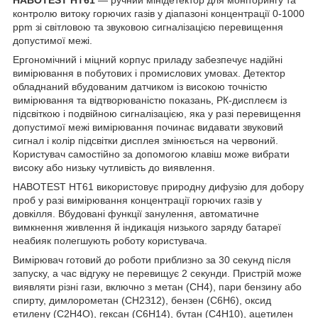
контролю витоку горючих газів у діапазоні концентрації 0-1000
ppm зі світловою та звуковою сигналізацією перевищення
допустимої межі.
Ергономічний і міцний корпус приладу забезпечує надійні
вимірювання в побутових і промислових умовах. Детектор
обладнаний вбудованим датчиком із високою точністю
вимірювання та відтворюваністю показань, РК-дисплеєм із
підсвіткою і подвійною сигналізацією, яка у разі перевищення
допустимої межі вимірювання починає видавати звуковий
сигнал і колір підсвітки дисплея змінюється на червоний.
Користувач самостійно за допомогою клавіш може вибрати
високу або низьку чутливість до виявлення.
HABOTEST HT61 використовує природну дифузію для добору
проб у разі вимірювання концентрації горючих газів у
довкілля. Вбудовані функції занулення, автоматичне
вимкнення живлення й індикація низького заряду батареї
неабияк полегшують роботу користувача.
Вимірювач готовий до роботи приблизно за 30 секунд після
запуску, а час відгуку не перевищує 2 секунди. Пристрій може
виявляти різні гази, включно з метан (CH
4
), пари бензину або
спирту, димлорометан (СН
2
З
12
), бензен (С
6
Н
6
), оксид
етилену (С
2
Н
4
О), гексан (C
6
H
14
), бутан (C
4
H
10
), ацетилен