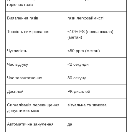
горючих газів
Виявлення газів
гази легкозаймисті
Точність вимірювання
≤10% FS (повна шкала)
(метан)
Чутливість
<50 ppm (метан)
Час відгуку
<2 секунди
Час завантаження
30 секунд
Дисплей
РК-дисплей
Сигналізація перевищення
візуальна та звукова
допустимих меж
Автоматичне занулення
да