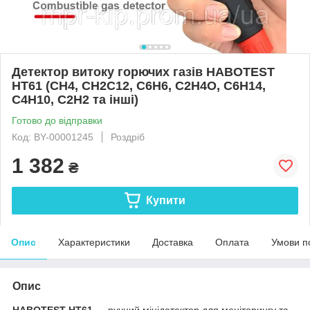
Детектор витоку горючих газів HABOTEST
HT61 (CH4, СН2С12, С6Н6, С2Н4О, C6H14,
C4H10, C2Н2 та інші)
Готово до відправки
Код: BY-00001245
Роздріб
1 382
₴
Купити
Опис
Характеристики
Доставка
Оплата
Умови п
Опис
HABOTEST HT61
— ручний мінідетектор для моніторингу та