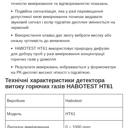
точністю вимірювання та відтворюваністю показань.
Подвійна сигналізація, яка у разі перевищення
допустимої межі вимірювання починає видавати
звуковий сигнал і колір підсвітки дисплея змінюється на
червоний.
Використання клавіш дає змогу вибрати високу або
низьку чутливість до виявлення.
HABOTEST HT61 використовує природну дифузію
для добору проб у разі вимірювання концентрації
горючих газів у довкілля.
Результати вимірювань зображаються у форміометри
на РК-дисплеї високої чіткості з підсвіткою.
Технічні характеристики детектора
витоку горючих газів HABOTEST HT61
Виробник
Habotest
Модель
HT61
Діапазон вимірювання
0 ~ 1000 ppm