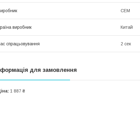
иробник
CEM
раїна виробник
Китай
ас спрацьовування
2 сек
нформація для замовлення
іна:
1 887 ₴