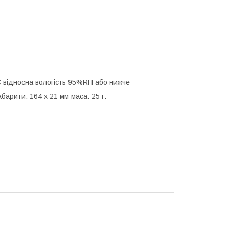
C відносна вологість 95%RH або нижче
арити: 164 x 21 мм маса: 25 г.