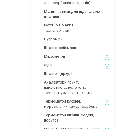
лакофарбових покриттів)
Магнітні стійки для індикаторів,
штативи
Кутоміри, малки,
транспортири
Нутроміри
Штангенрейсмаси
Мікрометри
Лупи
Штангенциркулі
Аналізатори ґрунту
(кислотність, вологість,
температура, освітленість)
Термометри кухонні,
морозильних камер, барбекю
Термометри віконні, садові,
побутові
Індикатори годинникового типу