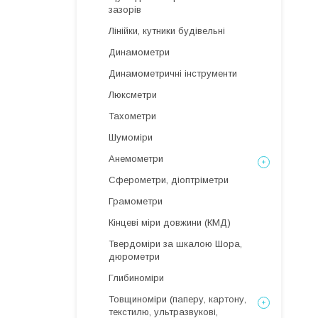
зазорів
Лінійки, кутники будівельні
Динамометри
Динамометричні інструменти
Люксметри
Тахометри
Шумоміри
Анемометри
Сферометри, діоптріметри
Грамометри
Кінцеві міри довжини (КМД)
Твердоміри за шкалою Шора,
дюрометри
Глибиноміри
Товщиноміри (паперу, картону,
текстилю, ультразвукові,