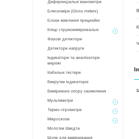
Диференціальні манометри
В
Блискоміри (Gloss meters)
Блоки живлення прецизійні
К
Кліщі струмовимірювальні
Фазові детектори
Ч
Детектори напруги
Індикатори та аналізатори
мережі
І
Кабельні тестери
Викрутки індикаторні
Ц
Вимірювачі опору заземлення
Мультиметри
Термо-гігрометри
Мікроскопи
Молотки Шмідта
Щупи для вимірювання