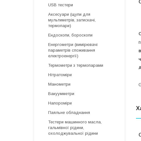
USB тестери
Аксесуари (щупи для
мультиметрів, затискачі,
термопари)
Ендоскопи, бороскопи
п
Енергометри (вимірювачі
параметрів споживання
в
електроенергії)
ч
Термометри з термопарами
А
Нітратоміри
Манометри
G
Вакуумметри
Напороміри
Х
Паяльне обладнання
Тестери машинного масла,
гальмівної рідини,
охолоджувальної рідини