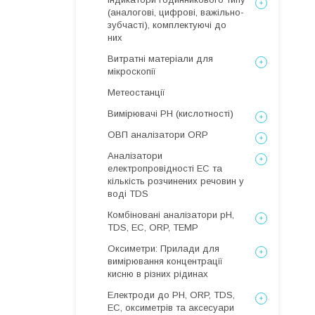
(аналогові, цифрові, важільно-
зубчасті), комплектуючі до
них
Витратні матеріали для
мікроскопії
Метеостанції
Вимірювачі РН (кислотності)
ОВП аналізатори ORP
Аналізатори
електропровідності EC та
кількість розчинених речовин у
воді TDS
Комбіновані аналізатори pH,
TDS, EC, ORP, TEMP
Оксиметри: Прилади для
вимірювання концентрації
кисню в різних рідинах
Електроди до PH, ORP, TDS,
EC, оксиметрів та аксесуари