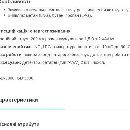
Особливості:
Звукова та візуальна сигналізація у разі виявлення витоку газу;
Виявляє: метан (LNG), бутан, пропан (LPG).
Специфікація: енергоспоживання:
остійний струм, 200 мА розмір акумулятора 1,5 В x 2 «AAA»
изначений газ:
LNG, LPG температура роботи: від -10 oC до 50o
ас роботи:
повний заряд батареї забезпечує до 4 годин роботи габ
ксесуари:
детектор, батареї (тип "AAA") 2 шт., чохол.
D-3000, GD 3000
арактеристики
Основні атрибути