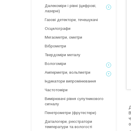
Далекоміри і рівні (цифрові,
лазерні)
Газові детектори, течешукачі
Осцилографи
Мегаометри, ометри
Віброметри
Твердоміри металу
Вологоміри
Амперметри, вольтметри
Індикатори випромінювання
Частотоміри
Вимірювачі рівня супутникового
сигналу
Д
Пенетрометри (фрутестери)
В
ч
Даталогери, реєстратори
о
температури та вологості