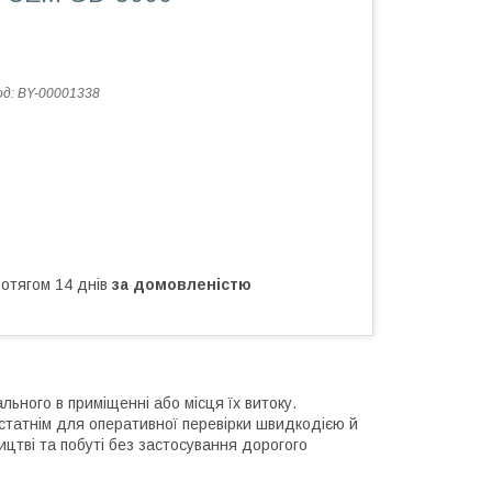
од:
BY-00001338
ротягом 14 днів
за домовленістю
ьного в приміщенні або місця їх витоку.
статнім для оперативної перевірки швидкодією й
цтві та побуті без застосування дорогого