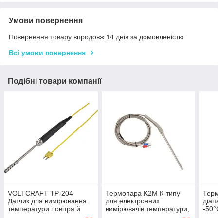
Умови повернення
Повернення товару впродовж 14 днів за домовленістю
Всі умови повернення
Подібні товари компанії
VOLTCRAFT TP-204
Термопара K2M К-типу
Терм
Датчик для вимірювання
для електронних
діап
температури повітря й
вимірювачів температури,
-50°
газів від -100 до +600 °C
датчик температури
стал