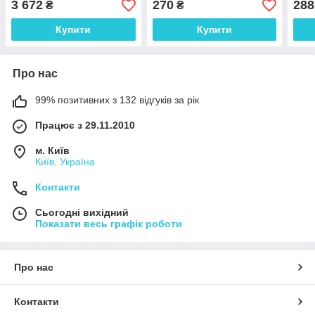
3 672
270
288
₴
₴
1,00 м. Датчик типу K
200мм з різьбленням, 0 до
довж
450°C
Купити
Купити
Про нас
99% позитивних з 132 відгуків за рік
Працює з 29.11.2010
м. Київ
Київ, Україна
Контакти
Сьогодні вихідний
Показати весь графік роботи
Про нас
Контакти