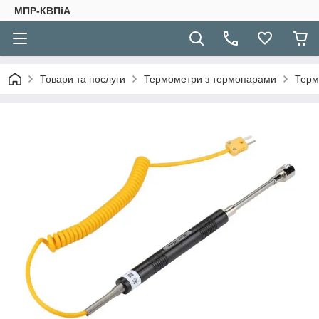
МПР-КВПіА
Товари та послуги
Термометри з термопарами
Терм