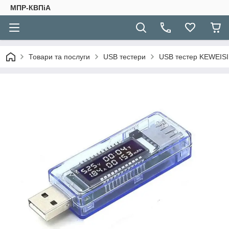
МПР-КВПіА
Товари та послуги
USB тестери
USB тестер KEWEISI