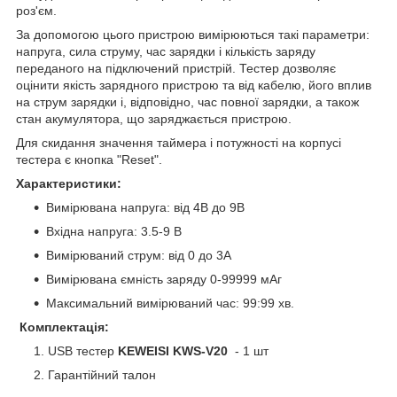
роз'єм.
За допомогою цього пристрою вимірюються такі параметри:
напруга, сила струму, час зарядки і кількість заряду
переданого на підключений пристрій. Тестер дозволяє
оцінити якість зарядного пристрою та від кабелю, його вплив
на струм зарядки і, відповідно, час повної зарядки, а також
стан акумулятора, що заряджається пристрою.
Для скидання значення таймера і потужності на корпусі
тестера є кнопка "Reset".
Характеристики:
Вимірювана напруга: від 4В до 9В
Вхідна напруга: 3.5-9 В
Вимірюваний струм: від 0 до 3А
Вимірювана ємність заряду 0-99999 мАг
Максимальний вимірюваний час: 99:99 хв.
Комплектація:
USB тестер
KEWEISI KWS-V20
- 1 шт
Гарантійний талон