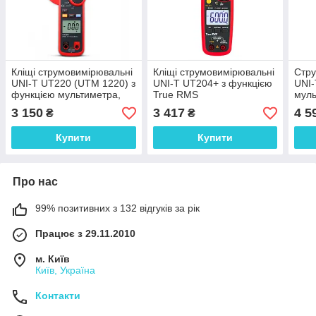
Кліщі струмовимірювальні
Кліщі струмовимірювальні
Стру
UNI-T UT220 (UTM 1220) з
UNI-T UT204+ з функцією
UNI-
функцією мультиметра,
True RMS
муль
AC до 2000А
трас
3 150
3 417
4 5
₴
₴
Купити
Купити
Про нас
99% позитивних з 132 відгуків за рік
Працює з 29.11.2010
м. Київ
Київ, Україна
Контакти