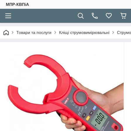
МПР-КВПіА
Товари та послуги
Кліщі струмовимірювальні
Струмо