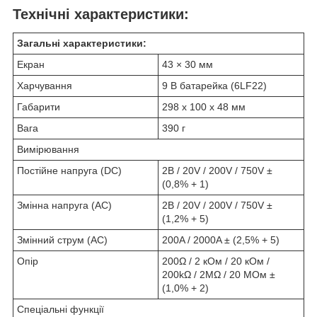
Технічні характеристики:
Загальні характеристики:
Екран
43 × 30 мм
Харчування
9 В батарейка (6LF22)
Габарити
298 х 100 х 48 мм
Вага
390 г
Вимірювання
Постійне напруга (DC)
2В / 20V / 200V / 750V ±
(0,8% + 1)
Змінна напруга (AC)
2В / 20V / 200V / 750V ±
(1,2% + 5)
Змінний струм (AC)
200A / 2000A ± (2,5% + 5)
Опір
200Ω / 2 кОм / 20 кОм /
200kΩ / 2MΩ / 20 МОм ±
(1,0% + 2)
Спеціальні функції