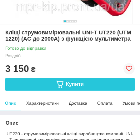
Кліщі струмовимірювальні UNI-T UT220 (UTM
1220) (AC до 2000А) з функцією мультиметра
Готово до відправки
Роздріб
3 150
₴
Купити
Опис
Характеристики
Доставка
Оплата
Умови п
Опис
UT220 - струмовимірювальні кліщі виробництва компанії UNI-
Т призначені для вимірювання значень змінного струму до