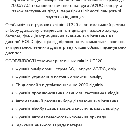
2000А АС, постійного і змінного напруги AC/DC і опору, а
також тестування діодів, перевірки цілісності ланцюга зі
звуковою індикацією.
Особливістю струмових кліщів UT220 є: автоматичний режим
вибору діапазону вимірювання, індикація низького заряду
батареї, функція утримування значень вимірювання на
дисплеї HOLD, функція відображення максимальних значень
вимірювання, великий діаметр зіву кліщів 63мм, підсвічування
дисплея.
ОСОБЛИВОСТІ токоизмерительных кліщів UT220:
Функції вимірювань: струм АС, напруга AC/DC, опір
Функція утримання поточних значень виміру
РК дисплей з підсвічуванням на 2000 відліків.
Функція продзвонювання ланцюга, тестування діодів
Автоматичний режим вибору діапазону вимірювання
Функція відображення максимальних значень виміру
Функція автоматическоговыключения приладу
Індикація низького заряду батареї