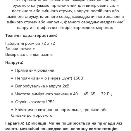
рухомою котушкою. призначений для вимірювань сили
постійного або змінного струму, напруги постійного або
змінного струму, істинного середньоквадратичного значення
змінного струму або напруги, фазного середньоквадратичної
напруги в трифазних четирьохпрохідних мережах.
Технічні характеристики:
Габаритні розміри 72 x 72
Змінна шкала є
Вимірювальні діапазони:
Напруга:
Пряме вимірювання
Непрямий вимір (через шунт) 150В
Випробувальна напруга 2кВ
Частота виміряного значення 40 ... 45..65 ... 72 Гц
Ступінь захисту IP52
Кліматичне виконання нормальне, тропічне або
близьке до морського.
Гарантія: 12 місяців. Чи не поширюється на прилади які
мають механічні пошкодження, неповну комплектацію