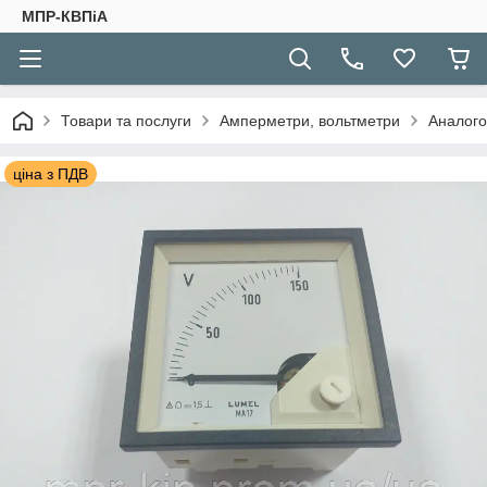
МПР-КВПіА
Товари та послуги
Амперметри, вольтметри
Аналого
ціна з ПДВ