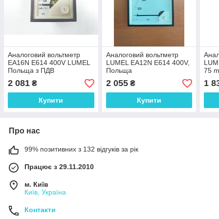
Аналоговий вольтметр
Аналоговий вольтметр
Анал
EA16N E614 400V LUMEL
LUMEL EA12N E614 400V,
LUME
Польща з ПДВ
Польща
75 
2 081
2 055
1 8
₴
₴
Купити
Купити
Про нас
99% позитивних з 132 відгуків за рік
Працює з 29.11.2010
м. Київ
Київ, Україна
Контакти