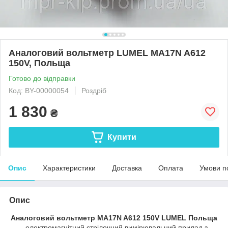
Аналоговий вольтметр LUMEL MA17N A612
150V, Польща
Готово до відправки
Код: BY-00000054
Роздріб
1 830
₴
Купити
Опис
Характеристики
Доставка
Оплата
Умови п
Опис
Аналоговий вольтметр MA17N A612 150V LUMEL Польща
- електромагнітний стрілочний вимірювальний прилад з