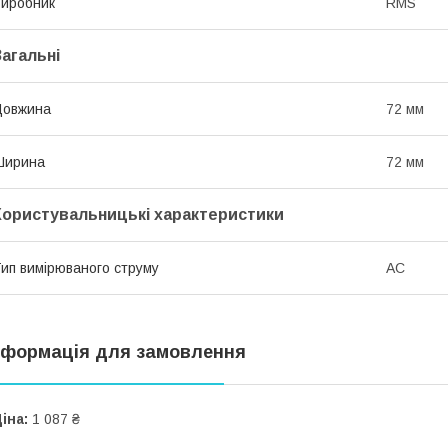
иробник
RMS
Загальні
Довжина
72 мм
Ширина
72 мм
Користувальницькі характеристики
ип вимірюваного струму
AC
нформація для замовлення
іна:
1 087 ₴