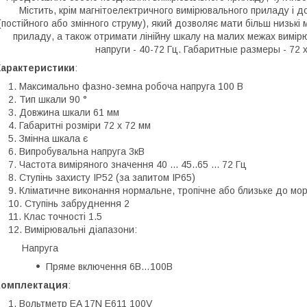
Містить, крім магнітоелектричного вимірювального приладу і 
(постійного або змінного струму), який дозволяє мати більш низькі 
приладу, а також отримати лінійну шкалу на малих межах вимір
напруги - 40-72 Гц. Габаритные размеры - 72 
Характеристики
:
Mаксимально фазно-земна робоча напруга 100 В
Тип шкали 90 °
Довжина шкали 61 мм
Габаритні розміри 72 x 72 мм
Змінна шкала є
Випробувальна напруга 3кВ
Частота виміряного значення 40 ... 45..65 ... 72 Гц
Ступінь захисту IP52 (за запитом IP65)
Кліматичне виконання нормальне, тропічне або близьке до мор
Ступінь забруднення 2
Клас точності 1.5
Вимірювальні діапазони:
Напруга
Пряме включення 6В…100В
Комплектация
:
Вольтметр EA 17N E611 100V