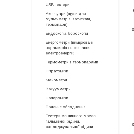
USB тестери
Аксесуари (щупи для
мультиметрів, затискачі,
термопари)
Ендоскопи, бороскопи
Енергометри (вимірювачі
параметрів споживання
електроенергії)
Термометри з термопарами
Нітратоміри
Манометри
Вакуумметри
Напороміри
Паяльне обладнання
Тестери машинного масла,
гальмівної рідини,
охолоджувальної рідини