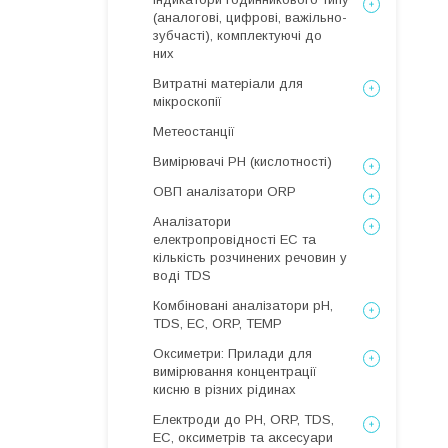
(аналогові, цифрові, важільно-
зубчасті), комплектуючі до
них
Витратні матеріали для
мікроскопії
Метеостанції
Вимірювачі РН (кислотності)
ОВП аналізатори ORP
Аналізатори
електропровідності EC та
кількість розчинених речовин у
воді TDS
Комбіновані аналізатори pH,
TDS, EC, ORP, TEMP
Оксиметри: Прилади для
вимірювання концентрації
кисню в різних рідинах
Електроди до PH, ORP, TDS,
EC, оксиметрів та аксесуари