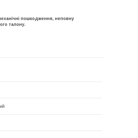
 механічні пошкодження, неповну
ого талону.
ий