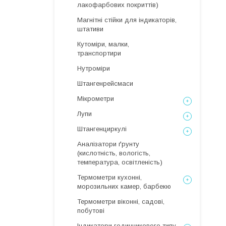
лакофарбових покриттів)
Магнітні стійки для індикаторів,
штативи
Кутоміри, малки,
транспортири
Нутроміри
Штангенрейсмаси
Мікрометри
Лупи
Штангенциркулі
Аналізатори ґрунту
(кислотність, вологість,
температура, освітленість)
Термометри кухонні,
морозильних камер, барбекю
Термометри віконні, садові,
побутові
Індикатори годинникового типу