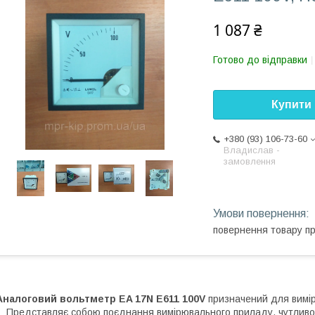
1 087 ₴
Готово до відправки
Купити
+380 (93) 106-73-60
Владислав -
замовлення
повернення товару п
Аналоговий вольтметр EA 17N E611 100V
призначений для вимір
Представляє собою поєднання вимірювального приладу, чутливого