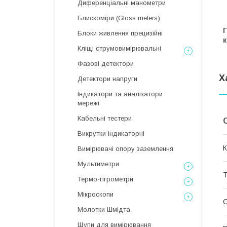
Диференціальні манометри
Блискоміри (Gloss meters)
Г
Блоки живлення прецизійні
к
Кліщі струмовимірювальні
Фазові детектори
Х
Детектори напруги
Індикатори та аналізатори
мережі
Кабельні тестери
Викрутки індикаторні
К
Вимірювачі опору заземлення
Мультиметри
Т
Термо-гігрометри
Мікроскопи
Молотки Шмідта
Щупи для вимірювання