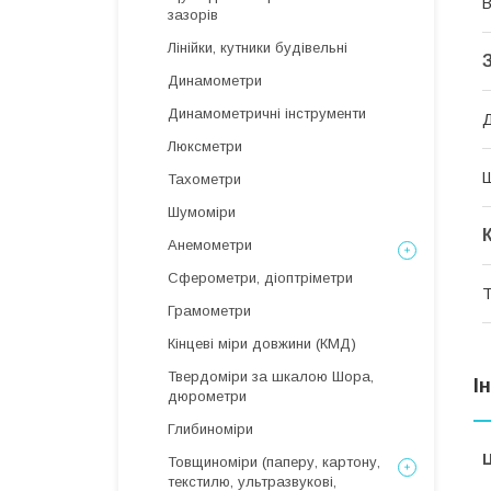
В
зазорів
Лінійки, кутники будівельні
Динамометри
Динамометричні інструменти
Люксметри
Тахометри
Шумоміри
Анемометри
Сферометри, діоптріметри
Т
Грамометри
Кінцеві міри довжини (КМД)
Твердоміри за шкалою Шора,
І
дюрометри
Глибиноміри
Ц
Товщиноміри (паперу, картону,
текстилю, ультразвукові,