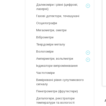
Далекоміри і рівні (цифрові,
лазерні)
Газові детектори, течешукачі
Осцилографи
Мегаометри, ометри
Віброметри
Твердоміри металу
Вологоміри
Амперметри, вольтметри
Індикатори випромінювання
Частотоміри
Вимірювачі рівня супутникового
сигналу
Пенетрометри (фрутестери)
Даталогери, реєстратори
температури та вологості