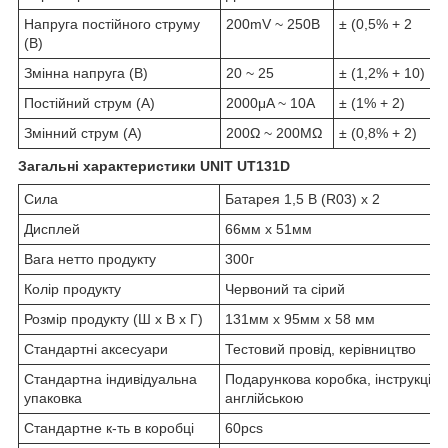
Напруга постійного струму
200mV ~ 250В
± (0,5% + 2
(В)
Змінна напруга (В)
20 ~ 25
± (1,2% + 10)
Постійний струм (А)
2000μA ~ 10A
± (1% + 2)
Змінний струм (А)
200Ω ~ 200MΩ
± (0,8% + 2)
Загальні характеристики UNIT UT131D
Сила
Батарея 1,5 В (R03) х 2
Дисплей
66мм х 51мм
Вага нетто продукту
300г
Колір продукту
Червоний та сірий
Розмір продукту (Ш х В х Г)
131мм х 95мм х 58 мм
Стандартні аксесуари
Тестовий провід, керівництво
Стандартна індивідуальна
Подарункова коробка, інструкція
упаковка
англійською
Стандартне к-ть в коробці
60pcs