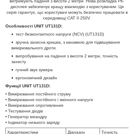
витримують падіння з висоти 2 метри. Нова розкладка РК-
дисплея забезпечує кращу взаємодію з користувачем. Ця
серія гарантує, що користувачі можуть безпечно працювати в
середовищі CAT II 250V.
Особливості UNIT UT131D:
тест безконтактного напруги (NCV) (UT131D)
зручна захисна кришка, з канавкою для підвішування
вимірювального дроти.
випробування на падіння з висоти 2 метри, точність
захисту
гучний звук зумера
ергономічний дизайн
Функції UNIT UT131D:
• Вимірювання постійного струму
• Вимірювання постійного і змінного напруги
• Вимірювання опротивления
• Тестування діодів
• Генератор меандру
• Індикатор низького заряду
Характеристики
Діапазон
Точність