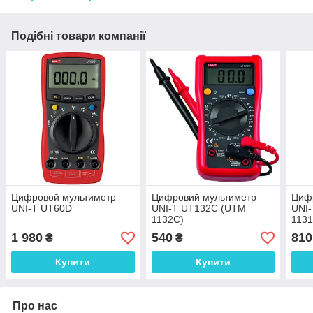
Подібні товари компанії
Цифровой мультиметр
Цифровий мультиметр
Циф
UNI-T UT60D
UNI-T UT132C (UTM
UNI
1132C)
1131
1 980
540
810
₴
₴
Купити
Купити
Про нас