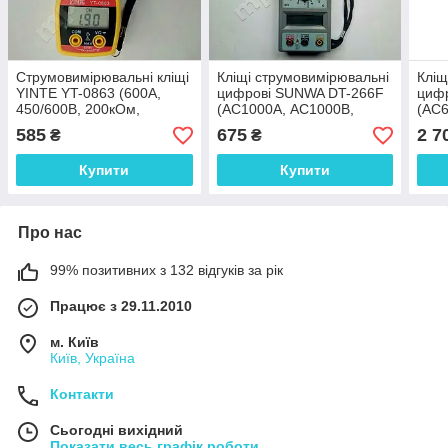
Струмовимірювальні кліщі
Кліщі струмовимірювальні
Кліщ
YINTE YT-0863 (600A,
цифрові SUNWA DT-266F
циф
450/600В, 200кОм,
(AC1000A, АС1000В,
(AC6
продзвонювання)
20МОм, 2кГц, Ø50мм)
Ø30
585
675
2 7
₴
₴
Купити
Купити
Про нас
99% позитивних з 132 відгуків за рік
Працює з 29.11.2010
м. Київ
Київ, Україна
Контакти
Сьогодні вихідний
Показати весь графік роботи