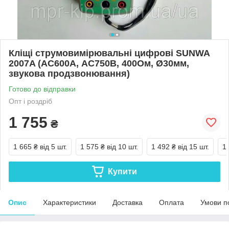
Кліщі струмовимірювальні цифрові SUNWA
2007A (AC600A, АС750В, 400Ом, Ø30мм,
звукова продзвонювання)
Готово до відправки
Опт і роздріб
1 755
₴
1 665 ₴
від 5 шт.
1 575 ₴
від 10 шт.
1 492 ₴
від 15 шт.
1
Купити
Опис
Характеристики
Доставка
Оплата
Умови п