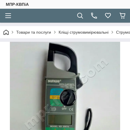
МПР-КВПіА
Товари та послуги
Кліщі струмовимірювальні
Струмо