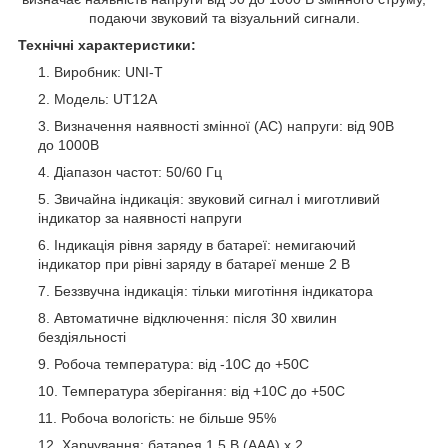
подаючи звуковий та візуальний сигнали.
Технічні характеристики:
Виробник: UNI-T
Модель: UT12A
Визначення наявності змінної (AC) напруги: від 90В
до 1000В
Діапазон частот: 50/60 Гц
Звичайна індикація: звуковий сигнал і миготливий
індикатор за наявності напруги
Індикація рівня заряду в батареї: немигаючий
індикатор при рівні заряду в батареї менше 2 В
Беззвучна індикація: тільки миготіння індикатора
Автоматичне відключення: після 30 хвилин
бездіяльності
Робоча температура: від -10С до +50С
Температура зберігання: від +10С до +50С
Робоча вологість: не більше 95%
Харчування: батарея 1,5 В (AAA) x 2