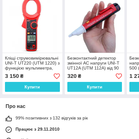
Кліщі струмовимірювальні
Безконтактний детектор
Безк
UNI-T UT220 (UTM 1220) з
змінної AC напруги UNI-T
нап
функцією мультиметра,
UT12A (UTM 112A) від 90
500 
AC до 2000А
до 1000В
LED-
3 150
320
1 2
₴
₴
Німе
Купити
Купити
Про нас
99% позитивних з 132 відгуків за рік
Працює з 29.11.2010