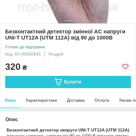
Безконтактний детектор змінної AC напруги
UNI-T UT12A (UTM 112A) від 90 до 1000В
Готово до відправки
Код: BY-00000841
Роздріб
320
₴
Купити
Опис
Характеристики
Доставка
Оплата
Умови п
Опис
Безконтактний детектор напруги UNI-T UT12A (UTM 112A)
визначає наявність напруги від 90 до 1000 В змінного струму,