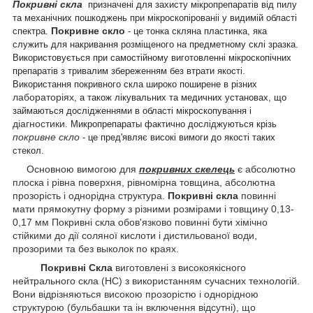
Покривні скла
призначені для захисту мікропрепаратів від пилу
та механічних пошкоджень при мікроскопірованіі у видимій області
Покривне скло
спектра.
- це тонка скляна пластинка, яка
служить для накривання розміщеного на предметному склі зразка.
Використовується при самостійному виготовленні мікроскопічних
препаратів з тривалим збереженням без втрати якості.
Використання покривного скла широко поширене в різних
лабораторіях
, а також лікувальних та медичних установах, що
займаються дослідженнями в області мікроскопування і
діагностики
. Микропрепараты фактично досліджуються крізь
покривне скло
- це пред'являє високі вимоги до якості таких
стекол.
Основною вимогою для
покривних скелець
є абсолютно
плоска і рівна поверхня, рівномірна товщина, абсолютна
прозорість і однорідна структура.
Покривні скла
повинні
мати прямокутну форму з різними розмірами і товщину 0,13-
0,17 мм Покривні скла обов'язково повинні бути хімічно
стійкими до дії соляної кислоти і дистильованої води,
прозорими та без выколок по краях.
Покривні Скла
виготовлені з високоякісного
нейтрального скла (НС) з використанням сучасних технологій.
Вони відрізняються високою прозорістю і однорідною
структурою (бульбашки та ін включення відсутні), що