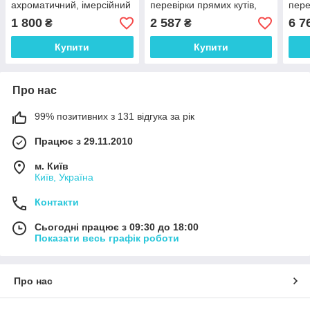
ахроматичний, імерсійний
перевірки прямих кутів,
пере
кут 90°, держреєстр
кут 
1 800
2 587
6 7
₴
₴
№У1987-95, Україна
№У19
Купити
Купити
Про нас
99% позитивних з 131 відгука за рік
Працює з 29.11.2010
м. Київ
Київ, Україна
Контакти
Сьогодні працює з 09:30 до 18:00
Показати весь графік роботи
Про нас