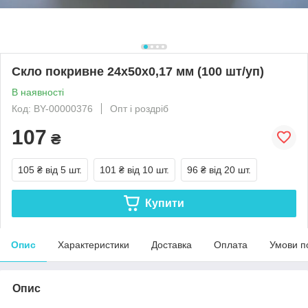
Скло покривне 24х50х0,17 мм (100 шт/уп)
В наявності
Код: BY-00000376
Опт і роздріб
107
₴
105 ₴
від 5 шт.
101 ₴
від 10 шт.
96 ₴
від 20 шт.
Купити
Опис
Характеристики
Доставка
Оплата
Умови п
Опис