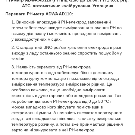
АТС, автоматичне калібрування. Угорщина
Переваги РН-метр ADWA AD110:
Виносний епоксидний РН-
електрод
заповнений
гелем забезпечує швидке вимірювання значення РН по
всьому діапазону і можливість проведення вимірювань
у важкодоступних місцях.
Стандартний
BNC-роз'єм кріплення електрода в разі
виходу з ладу останнього значно спростить пошук йому
заміни
Наявність окремого від РН-електрода
температурного зонда забезпечує більш досконалу
температурну компенсацію і незалежне від електрода
вимірювання температури вимірюваної рідини. Це
особливо важливо, якщо необхідно вимірювати
кислотність в дуже гарячих або холодних розчинах. Так
як робочий діапазон РН-електрода від 0 до 50 °C і
можна випадково його зіпсувати помістивши в
екстремальні умови. А наявність високотемпературного
зонда такі випадковості нівелює - спочатку вимірюється
температура розчину, а потім вже приймається рішення
варто чи ні занурювати в неї РН-електрод.