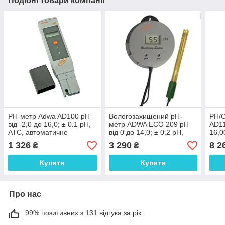
Подібні товари компанії
РН-метр Adwa AD100 рН
Вологозахищений pН-
PН/
від -2,0 до 16,0; ± 0.1 pH,
метр ADWA ECO 209 рН
AD11
АТС, автоматичне
від 0 до 14,0; ± 0.2 pH,
16,0
калібрування. Угорщина
Угорщина
авто
1 326
3 290
8 2
₴
₴
калі
Купити
Купити
Про нас
99% позитивних з 131 відгука за рік