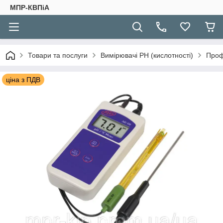
МПР-КВПіА
Товари та послуги
Вимірювачі РН (кислотності)
Проф
ціна з ПДВ