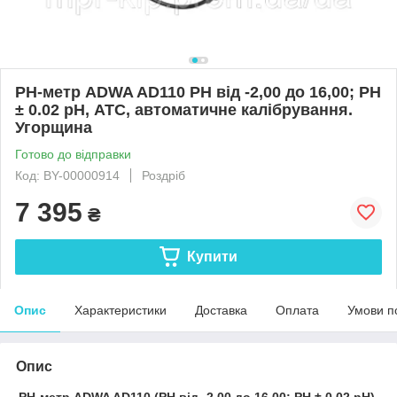
РН-метр ADWA AD110 РН від -2,00 до 16,00; РН
± 0.02 pH, АТС, автоматичне калібрування.
Угорщина
Готово до відправки
Код: BY-00000914
Роздріб
7 395
₴
Купити
Опис
Характеристики
Доставка
Оплата
Умови п
Опис
РН-метр
ADWA AD110 (РН від -2,00 до 16,00; РН ± 0.02 pH),