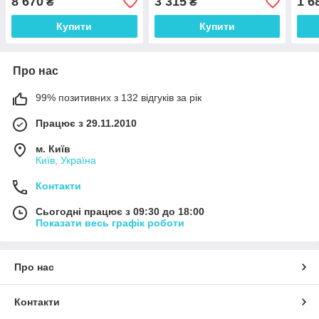
8 670
3 315
1 6
₴
₴
температури та вологості.
0,2-2,4%±0.05%)
комп
Німеччина
Німеччина
Купити
Купити
Про нас
99% позитивних з 132 відгуків за рік
Працює з 29.11.2010
м. Київ
Київ, Україна
Контакти
Сьогодні працює з 09:30 до 18:00
Показати весь графік роботи
Про нас
Контакти