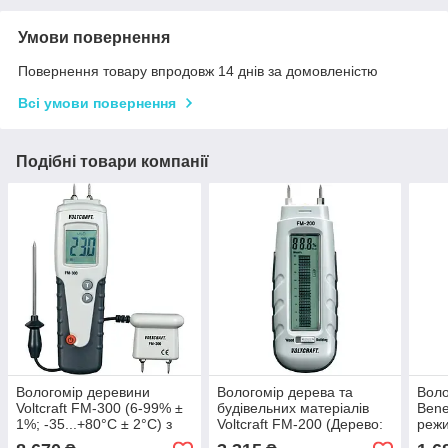
Умови повернення
Повернення товару впродовж 14 днів за домовленістю
Всі умови повернення
Подібні товари компанії
Вологомір деревини
Вологомір дерева та
Воло
Voltcraft FM-300 (6-99% ±
будівельних матеріалів
Bene
1%; -35...+80°C ± 2°C) з
Voltcraft FM-200 (Дерево:
режи
виносним датчиком
6-44% ±1%; Будматеріали:
діап