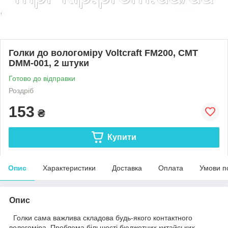
Голки до вологоміру Voltcraft FM200, CMT
DMM-001, 2 штуки
Готово до відправки
Роздріб
153
₴
Купити
Опис
Характеристики
Доставка
Оплата
Умови п
Опис
Голки сама важлива складова будь-якого контактного
вологоміра. Проблема більшості бюджетних китайських