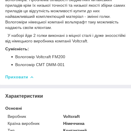
приладів крім їх низької точності та низької якості збірки самих
приладів це відсутність можливості купити до них
найважливіший комплектющий матеріал - змінні голки.
Вологоміри німецької компанії вольткрафт таку можливість
надають своїм клієнтам.
У наборі йде 2 голки виконані з міцної сталі і дуже зносостійкі
від німецького виробника компанії Voltcraft.
Сумісність:
Вологомір Voltcraft FM200
Вологомір CMT DMM-001
Приховати
Характеристики
Основні
Виробник
Voltcraft
Країна виробник
Німеччина
Тип
Контактний