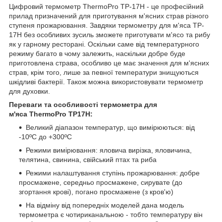
Цифровий термометр ThermoPro TP-17H - це професійний
прилад призначений для приготування м'ясних страв різного
ступеня прожарювання. Завдяки термометру для м'яса TP-
17H без особливих зусиль зможете приготувати м'ясо та рибу
як у гарному ресторані. Оскільки саме від температурного
режиму багато в чому залежить, наскільки добре буде
приготовлена ​​страва, особливо це має значення для м'ясних
страв, крім того, лише за певної температури знищуються
шкідливі бактерії. Також можна використовувати термометр
для духовки.
Переваги та особливості термометра для
м'яса ThermoPro TP17H:
Великий діапазон температур, що вимірюються: від
-10ºС до +300ºС
Режими вимірювання: яловича вирізка, яловичина,
телятина, свинина, свійський птах та риба
Режими налаштування ступінь прожарювання: добре
просмажене, середньо просмажене, сирувате (до
згортання крові), погано просмажене (з кров'ю)
На відміну від попередніх моделей дана модель
термометра є чотириканальною - тобто температуру він