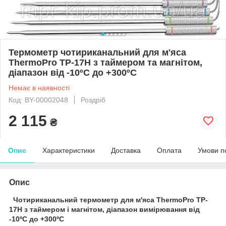
Термометр чотириканальний для м'яса
ThermoPro TP-17H з таймером та магнітом,
діапазон від -10ºС до +300ºС
Немає в наявності
Код: BY-00002048
Роздріб
2 115
₴
Опис
Характеристики
Доставка
Оплата
Умови п
Опис
Чотириканальний термометр для м'яса ThermoPro TP-
17H з таймером і магнітом, діапазон вимірювання від
-10ºС до +300ºС