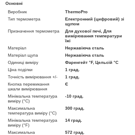
Основні
Виробник
ThermoPro
Тип термометра
Електронний (цифровий) зі
щупом
Призначення термометра
Для духової печі, Для
вимірювання температури
їжі
Матеріал
Нержавіюча сталь
Матеріал щупа
Нержавіюча сталь
Одиниці виміру
Фаренгейт °F, Цельсій °C
Ціна поділки
1 град.
Точність вимірювання +/-
1 град.
Кнопка перемикання
Є
шкали вимірювання
Мінімальна температура
-10 град.
виміру (°C)
Максимальна
300 град.
температура виміру (°C)
Мінімальна температура
14 град.
виміру (°F)
Максимальна
572 град.