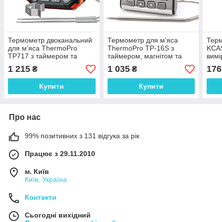
Термометр двоканальний
Термометр для м'яса
Терм
для м'яса ThermoPro
ThermoPro TP-16S з
KCAS
TP717 з таймером та
таймером, магнітом та
вимі
магнітом, діапазон від
підсвічуванням, діапазон
+300
1 215
1 035
176
₴
₴
-10ºС до +300ºС
від -10°C до +300°C
Купити
Купити
Про нас
99% позитивних з 131 відгука за рік
Працює з 29.11.2010
м. Київ
Київ, Україна
Контакти
Сьогодні вихідний