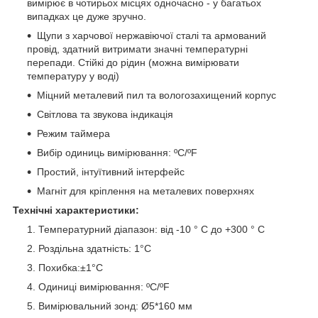
вимірює в чотирьох місцях одночасно - у багатьох
випадках це дуже зручно.
Щупи з харчової нержавіючої сталі та армований
провід, здатний витримати значні температурні
перепади. Стійкі до рідин (можна вимірювати
температуру у воді)
Міцний металевий пил та вологозахищений корпус
Світлова та звукова індикація
Режим таймера
Вибір одиниць вимірювання: ºС/ºF
Простий, інтуїтивний інтерфейс
Магніт для кріплення на металевих поверхнях
Технічні характеристики:
Температурний діапазон: від -10 ° C до +300 ° C
Роздільна здатність: 1°C
Похибка:±1°C
Одиниці вимірювання: ºС/ºF
Вимірювальний зонд: Ø5*160 мм