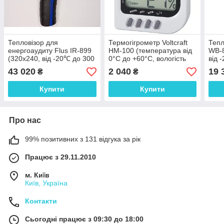
Тепловізор для
Термогігрометр Voltcraft
Теп
енергоаудиту Flus IR-899
HM-100 (температура від
WB-8
(320x240, від -20℃ до 300
0°C до +60°C, вологість
від 
℃)
від 20 до 90 %), Німеччина
чутл
43 020
2 040
19 
₴
₴
Німе
Купити
Купити
Про нас
99% позитивних з 131 відгука за рік
Працює з 29.11.2010
м. Київ
Київ, Україна
Контакти
Сьогодні працює з 09:30 до 18:00