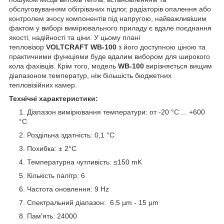
обслуговуванням обігріваних підлог, радіаторів опалення або
контролем зносу компонентів під напругою, найважливішим
фактом у виборі вимірювального приладу є вдале поєднання
якості, надійності та ціни. У цьому плані
тепловізор
VOLTCRAFT WB-100
з його доступною ціною та
практичними функціями буде вдалим вибором для широкого
кола фахівців. Крім того, модель
WB-100
вирізняється вищим
діапазоном температур, ніж більшість бюджетних
тепловізійних камер.
Технічні характеристики:
Діапазон вимірювання температури: от -20 °C ... +600
°C
Роздільна здатність: 0,1 °C
Похибка: ± 2°C
Температурна чутливість: ≤150 mK
Кількість палітр: 6
Частота оновлення: 9 Hz
Спектральний діапазон: 6.5 µm - 15 µm
Пам'ять: 24000