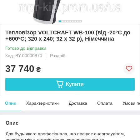
Тепловізор VOLTCRAFT WB-100 (від -20°C до
+600°C; 320 x 240; 32 x 32 p), Німеччина
Готово до відправки
Код: BY-00000870
Роздріб
37 740
₴
Купити
Опис
Характеристики
Доставка
Оплата
Умови п
Опис
Для будь-якого професіонала, що працює енергоаудітом,
пошуком місць витоків тепла, встановленням та