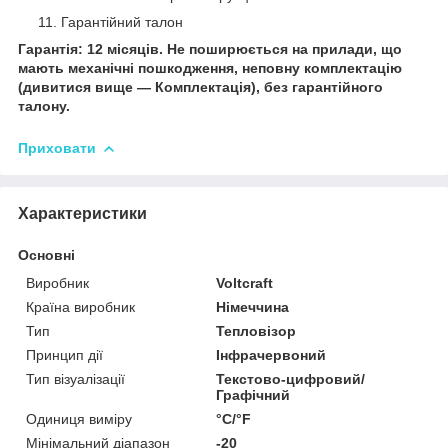
Гарантійний талон
Гарантія: 12 місяців. Не поширюється на прилади, що
мають механічні пошкодження, неповну комплектацію
(дивитися вище — Комплектація), без гарантійного
талону.
Приховати
Характеристики
Основні
Виробник
Voltcraft
Країна виробник
Німеччина
Тип
Тепловізор
Принцип дії
Інфрачервоний
Тип візуалізації
Текстово-цифровий/
Графічний
Одиниця виміру
°С/°F
Мінімальний діапазон
-20