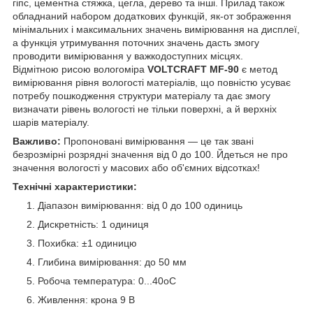
гіпс, цементна стяжка, цегла, дерево та інші. Прилад також
обладнаний набором додаткових функцій, як-от зображення
мінімальних і максимальних значень вимірювання на дисплеї,
а функція утримування поточних значень дасть змогу
проводити вимірювання у важкодоступних місцях.
Відмітною рисою вологоміра
VOLTCRAFT MF-90
є метод
вимірювання рівня вологості матеріалів, що повністю усуває
потребу пошкодження структури матеріалу та дає змогу
визначати рівень вологості не тільки поверхні, а й верхніх
шарів матеріалу.
Важливо:
Пропоновані вимірювання — це так звані
безрозмірні розрядні значення від 0 до 100. Йдеться не про
значення вологості у масових або об'ємних відсотках!
Технічні характеристики:
Діапазон вимірювання: від 0 до 100 одиниць
Дискретність: 1 одиниця
Похибка: ±1 одиницю
Глибина вимірювання: до 50 мм
Робоча температура: 0...40oС
Живлення: крона 9 В