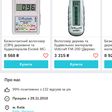
Безконтактний вологомір
Вологомір дерева та
Безк
(СВЧ) деревини та
будівельних матеріалів
дере
будматеріалів Exotek MC-
Voltcraft FM-200 (Дерево:
мате
500 (0-30%) Ручне
6-44% ±1%; Будматеріали:
500N
8 568
3 315
8 9
₴
₴
калібрування. Германия
0,2-2,4%±0.05%)
Німе
Німеччина
Купити
Купити
Про нас
99% позитивних з 132 відгуків за рік
Працює з 29.11.2010
м. Київ
Київ, Україна