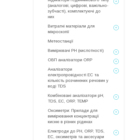
(аналогові, цифрові, важільно-
зубчасті), комплектуючі до
них
Витратні матеріали для
мікроскопії
Метеостанції
Вимірювачі РН (кислотності)
ОВП аналізатори ORP
Аналізатори
електропровідності EC та
кількість розчинених речовин у
воді TDS
Комбіновані аналізатори pH,
TDS, EC, ORP, TEMP
Оксиметри: Прилади для
вимірювання концентрації
кисню в різних рідинах
Електроди до PH, ORP, TDS,
EC, оксиметрів та аксесуари