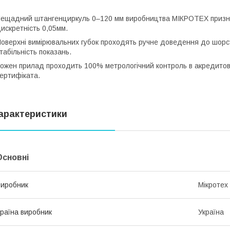
ещадний штангенциркуль 0–120 мм виробництва МІКРОТЕХ призна
искретність 0,05мм.
оверхні вимірювальних губок проходять ручне доведення до шорст
табільність показань.
ожен прилад проходить 100% метрологічний контроль в акредитов
ертифіката.
арактеристики
Основні
иробник
Мікротех
раїна виробник
Україна