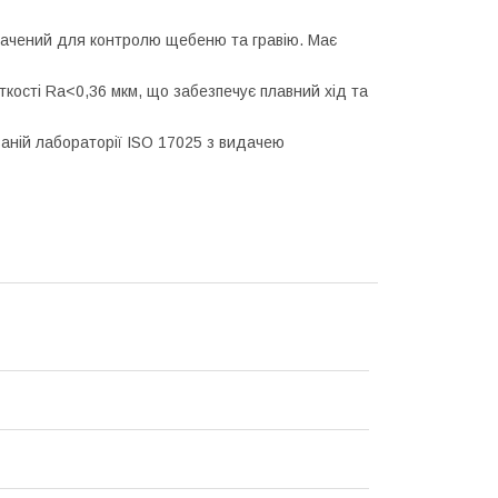
чений для контролю щебеню та гравію. Має
кості Ra<0,36 мкм, що забезпечує плавний хід та
аній лабораторії ISO 17025 з видачею