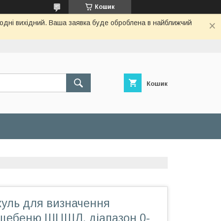
Кошик
огодні вихідний. Ваша заявка буде оброблена в найближчий
Кошик
уль для визначення
щебеню ШЦШЛ, діапазон 0-