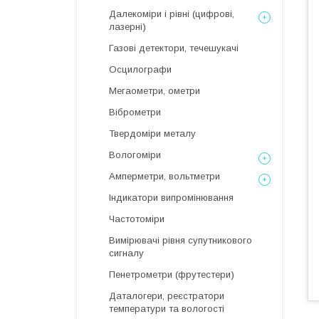
Далекоміри і рівні (цифрові,
лазерні)
Газові детектори, течешукачі
Осцилографи
Мегаометри, ометри
Віброметри
Твердоміри металу
Вологоміри
Амперметри, вольтметри
Індикатори випромінювання
Частотоміри
Вимірювачі рівня супутникового
сигналу
Пенетрометри (фрутестери)
Даталогери, реєстратори
температури та вологості