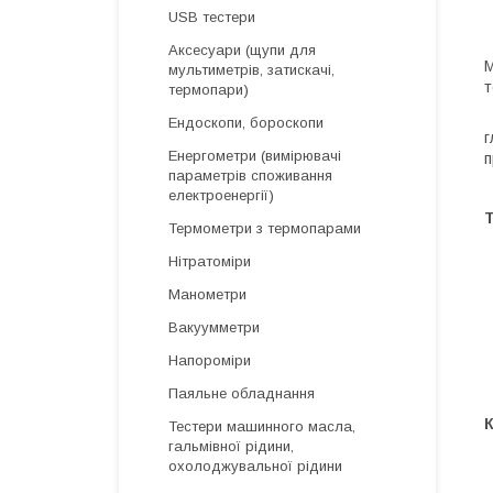
USB тестери
Аксесуари (щупи для
М
мультиметрів, затискачі,
т
термопари)
М
Ендоскопи, бороскопи
г
Енергометри (вимірювачі
п
параметрів споживання
М
електроенергії)
Т
Термометри з термопарами
Нітратоміри
Манометри
Вакуумметри
Напороміри
Паяльне обладнання
Тестери машинного масла,
гальмівної рідини,
охолоджувальної рідини