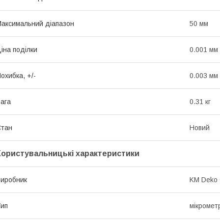
аксимальний діапазон
50 мм
іна поділки
0.001 мм
охибка, +/-
0.003 мм
ага
0.31 кг
Стан
Новий
Користувальницькі характеристики
иробник
KM Deko 
ип
мікромет