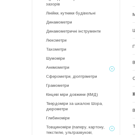
зазорів
Лінійки, кутники будівельні
М
Динамометри
Ц
Динамометричні інструменти
Люксметри
П
Тахометри
Шумоміри
В
Анемометри
Сферометри, діоптріметри
Грамометри
Кінцеві міри довжини (КМД)
Твердоміри за шкалою Шора,
дюрометри
В
Глибиноміри
Т
Товщиноміри (паперу, картону,
текстилю, ультразвукові,