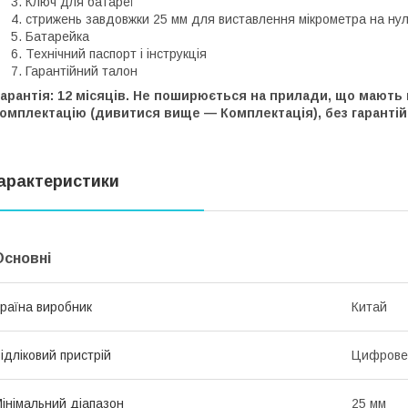
Ключ для батареї
стрижень завдовжки 25 мм для виставлення мікрометра на нул
Батарейка
Технічний паспорт і інструкція
Гарантійний талон
арантія: 12 місяців. Не поширюється на прилади, що мають
омплектацію (дивитися вище — Комплектація), без гарантій
арактеристики
Основні
раїна виробник
Китай
ідліковий пристрій
Цифрове
інімальний діапазон
25 мм