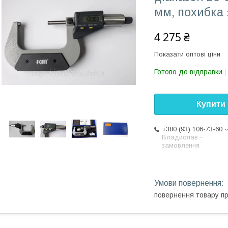
мм, похибка 
4 275 ₴
Показати оптові ціни
Готово до відправки
Купити
+380 (93) 106-73-60
Владислав -
замовлення
повернення товару п