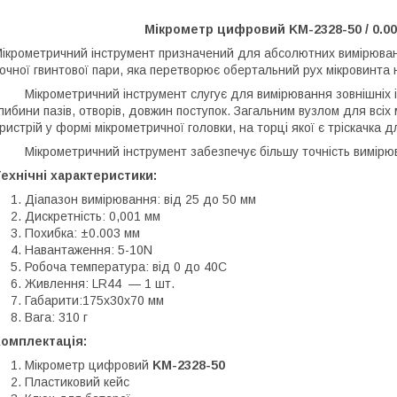
Мікрометр цифровий KM-2328-50 / 0.001
ікрометричний інструмент призначений для абсолютних вимірювань 
очної гвинтової пари, яка перетворює обертальний рух мікровинта 
ікрометричний інструмент слугує для вимірювання зовнішніх і в
либини пазів, отворів, довжин поступок. Загальним вузлом для всіх
ристрій у формі мікрометричної головки, на торці якої є тріскачка
ікрометричний інструмент забезпечує більшу точність вимірюва
ехнічні характеристики:
Діапазон вимірювання: від 25 до 50 мм
Дискретність: 0,001 мм
Похибка:
±0.003 мм
Навантаження: 5-10N
Робоча температура: від 0 до 40С
Живлення: LR44 — 1 шт.
Габарити:175х30х70 мм
Вага: 310 г
Комплектація:
Мікрометр цифровий
KM-2328-50
Пластиковий кейс