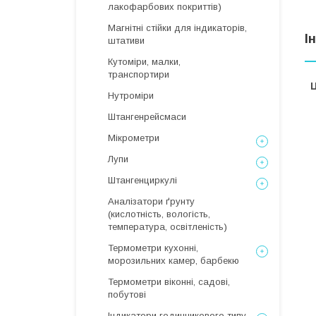
лакофарбових покриттів)
Магнітні стійки для індикаторів,
І
штативи
Кутоміри, малки,
транспортири
Ц
Нутроміри
Штангенрейсмаси
Мікрометри
Лупи
Штангенциркулі
Аналізатори ґрунту
(кислотність, вологість,
температура, освітленість)
Термометри кухонні,
морозильних камер, барбекю
Термометри віконні, садові,
побутові
Індикатори годинникового типу