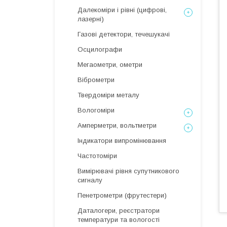
Далекоміри і рівні (цифрові,
лазерні)
Газові детектори, течешукачі
Осцилографи
Мегаометри, ометри
Віброметри
Твердоміри металу
Вологоміри
Амперметри, вольтметри
Індикатори випромінювання
Частотоміри
Вимірювачі рівня супутникового
сигналу
Пенетрометри (фрутестери)
Даталогери, реєстратори
температури та вологості