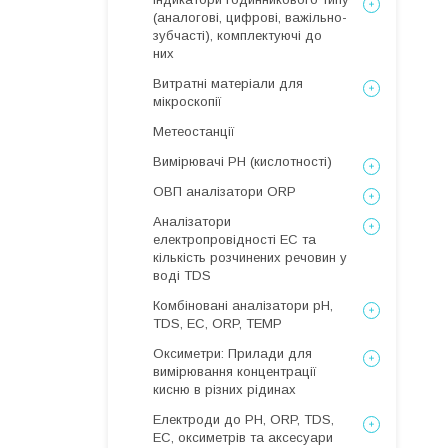
(аналогові, цифрові, важільно-
зубчасті), комплектуючі до
них
Витратні матеріали для
мікроскопії
Метеостанції
Вимірювачі РН (кислотності)
ОВП аналізатори ORP
Аналізатори
електропровідності EC та
кількість розчинених речовин у
воді TDS
Комбіновані аналізатори pH,
TDS, EC, ORP, TEMP
Оксиметри: Прилади для
вимірювання концентрації
кисню в різних рідинах
Електроди до PH, ORP, TDS,
EC, оксиметрів та аксесуари