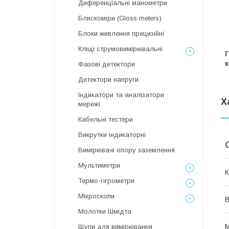
Диференціальні манометри
Блискоміри (Gloss meters)
Блоки живлення прецизійні
Кліщі струмовимірювальні
Г
к
Фазові детектори
Детектори напруги
Індикатори та аналізатори
Х
мережі
Кабельні тестери
Викрутки індикаторні
Вимірювачі опору заземлення
Мультиметри
К
Термо-гігрометри
Мікроскопи
В
Молотки Шмідта
М
Щупи для вимірювання