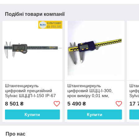
Подібні товари компанії
Штангенциркуль
Штангенциркуль
Шта
цифровий прецизійний
цифровий ШЦЦ-І-300,
цифр
Sylvac ШЦЦП-І-150 IP-67
крок виміру 0,01 мм,
Sylv
(±0,02 мм; RS-232)
точність ±0,04 мм, RS-232,
(±0,
8 501
5 490
17 
₴
₴
Швейцарія
IP-40, Україна
Шве
Купити
Купити
Про нас