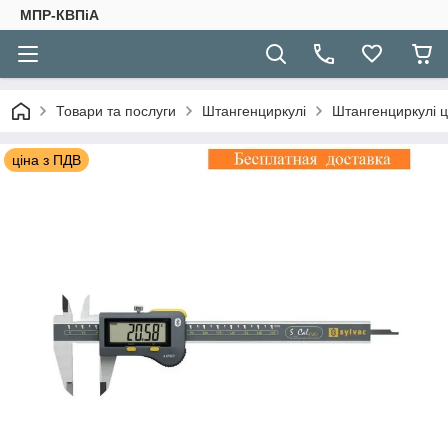
МПР-КВПіА
Товари та послуги
Штангенциркулі
Штангенциркулі 
ціна з ПДВ