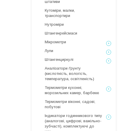
штативи
Кутоміри, малки,
транспортири
Нутроміри
Штангенрейсмаси
Мікрометри
Лупи
Штангенциркулі
Аналізатори ґрунту
(кислотність, вологість,
температура, освітленість)
Термометри кухонні,
морозильних камер, барбекю
Термометри віконні, садові,
побутові
Індикатори годинникового типу
(аналогові, цифрові, важільно-
зубчасті), комплектуючі до