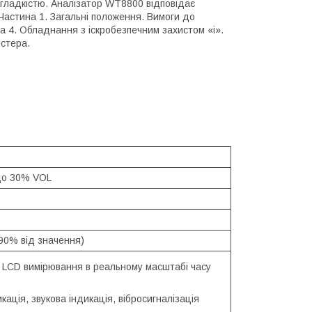
і гладкістю. Аналізатор WT8800 відповідає
астина 1. Загальні положення. Вимоги до
 4. Обладнання з іскробезпечним захистом «i».
естера.
до 30% VOL
(90% від значення)
 LCD вимірювання в реальному масштабі часу
кація, звукова індикація, вібросигналізація