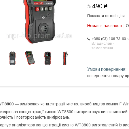
5 490 ₴
Показати оптові ціни
Немає в наявності
О
+380 (93) 106-73-60
Владислав -
замовлення
повернення товару п
WT8800
— вимірювач концентрації кисню, виробництва компанії Win
имірювач концентрації кисню WT8800 використовує високоякісний г
очність і повторюваність вимірювань.
орпус аналізатора концентрації кисню WT8800 виготовлений із вис