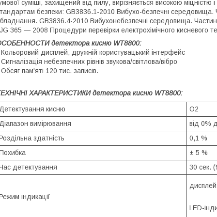
умової суміші, захищений від пилу, вирізняється високою міцністю 
тандартам безпеки: GB3836.1-2010 Вибухо-безпечні середовища. Ч
бладнання. GB3836.4-2010 Вибухонебезпечні середовища. Частина
JG 365 — 2008 Процедури перевірки електрохімічного кисневого т
ОСОБЕННОСТИ детектора кисню WT8800:
 Кольоровий дисплей, дружній користувацький інтерфейс
 Сигналізація небезпечних рівнів звукова/світлова/вібро
 Обсяг пам'яті 120 тис. записів.
ТЕХНІЧНІ ХАРАКТЕРИСТИКИ детектора кисню WT8800:
Детектування кисню
O2
Діапазон вимірювання
від 0% 
Роздільна здатність
0,1 %
Похибка
± 5 %
Час детектування
30 сек. 
дисплей
Режим індикації
LED-інди