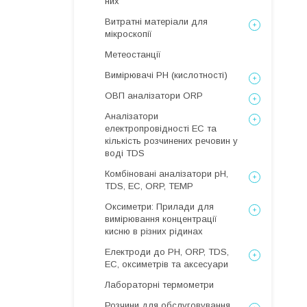
них
Витратні матеріали для
мікроскопії
Метеостанції
Вимірювачі РН (кислотності)
ОВП аналізатори ORP
Аналізатори
електропровідності EC та
кількість розчинених речовин у
воді TDS
Комбіновані аналізатори pH,
TDS, EC, ORP, TEMP
Оксиметри: Прилади для
вимірювання концентрації
кисню в різних рідинах
Електроди до PH, ORP, TDS,
EC, оксиметрів та аксесуари
Лабораторні термометри
Розчини для обслуговування