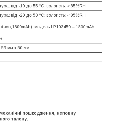
тура: від -10 до 55 °C; вологість:＜85%RH
тура: від -20 до 50 °C; вологість:＜95%RH
Lit-ion,1800mAh), модель LP103450 – 1800mAh
н
153 мм х 50 мм
 механічні пошкодження, неповну
ного талону.