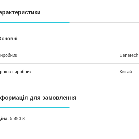
арактеристики
Основні
иробник
Benetech
раїна виробник
Китай
нформація для замовлення
іна:
5 490 ₴