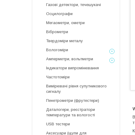
Газові детектори, течешукачі
Осцилографи
Мегаометри, ометри
Віброметри
Твердоміри металу
Вологоміри
Амперметри, вольтметри
Індикатори випромінювання
Частотоміри
Вимірювачі рівня супутникового
сигналу
Пенетрометри (фрутестери)
Даталогери, реєстратори
температури та вологості
В
т
USB тестери
К
Аксесуари (щупи для