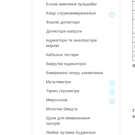
Блоки живлення прецизійні
Кліщі струмовимірювальні
Фазові детектори
Детектори напруги
Індикатори та аналізатори
мережі
Кабельні тестери
Викрутки індикаторні
Вимірювачі опору заземлення
Мультиметри
Термо-гігрометри
Мікроскопи
Молотки Шмідта
Г
к
Щупи для вимірювання
зазорів
Лінійки, кутники будівельні