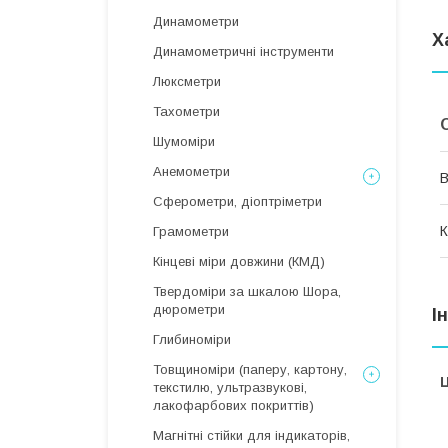
Динамометри
Х
Динамометричні інструменти
Люксметри
Тахометри
Шумоміри
Анемометри
В
Сферометри, діоптріметри
К
Грамометри
Кінцеві міри довжини (КМД)
Твердоміри за шкалою Шора,
дюрометри
І
Глибиноміри
Товщиноміри (паперу, картону,
Ц
текстилю, ультразвукові,
лакофарбових покриттів)
Магнітні стійки для індикаторів,