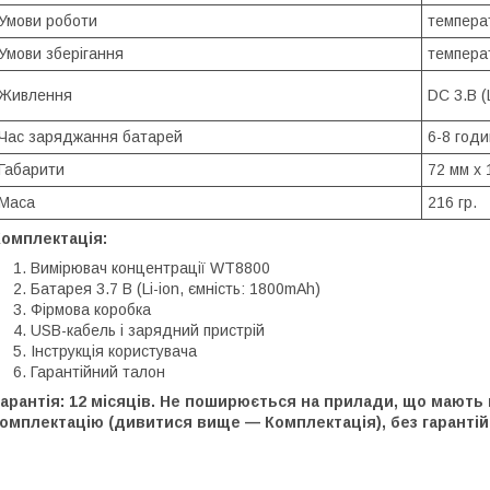
Умови роботи
темпера
Умови зберігання
темпера
Живлення
DC 3.В (
Час заряджання батарей
6-8 годи
Габарити
72 мм х 
Маса
216 гр.
Комплектація:
Вимірювач концентрації WT8800
Батарея 3.7 В (Li-ion, ємність: 1800mAh)
Фірмова коробка
USB-кабель і зарядний пристрій
Інструкція користувача
Гарантійний талон
арантія: 12 місяців. Не поширюється на прилади, що мають
омплектацію (дивитися вище — Комплектація), без гарантій