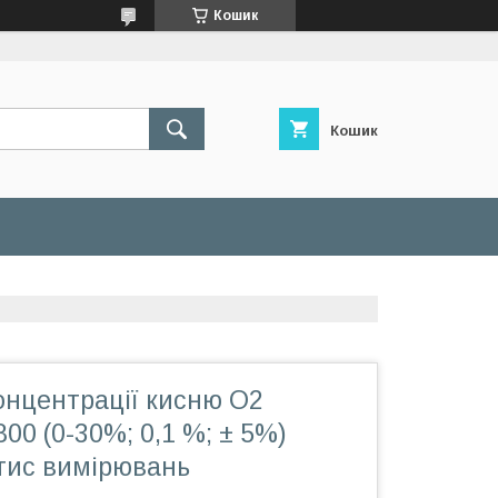
Кошик
Кошик
онцентрації кисню O2
00 (0-30%; 0,1 %; ± 5%)
 тис вимірювань