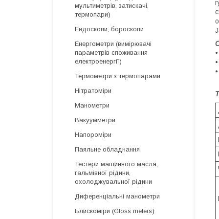
г
мультиметрів, затискачі,
с
термопари)
о
Ендоскопи, бороскопи
J
Енергометри (вимірювачі
параметрів споживання
•
електроенергії)
•
•
Термометри з термопарами
Нітратоміри
Манометри
Вакуумметри
Напороміри
Паяльне обладнання
Тестери машинного масла,
гальмівної рідини,
охолоджувальної рідини
Диференціальні манометри
Блискоміри (Gloss meters)