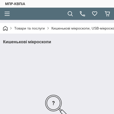
МПР-КВПіА
Товари та послуги
Кишенькові мікроскопи, USB-мікроск
Кишенькові мікроскопи